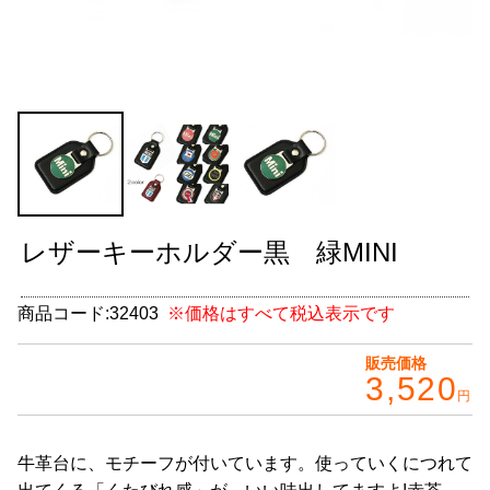
グッズ
＋
CABANA(カバナ)
＋
お得なセット商品
チームマルヤマ
デルタ秘蔵のレーシングコレクション
レザーキーホルダー黒 緑MINI
パーツ種別から選ぶ
＋
商品コード:
32403
※価格はすべて税込表示です
レアパーツ/在庫限り
＋
販売価格
中古パーツ/在庫限り
＋
3,520
円
便利アイテム
牛革台に、モチーフが付いています。使っていくにつれて
BMW MINI