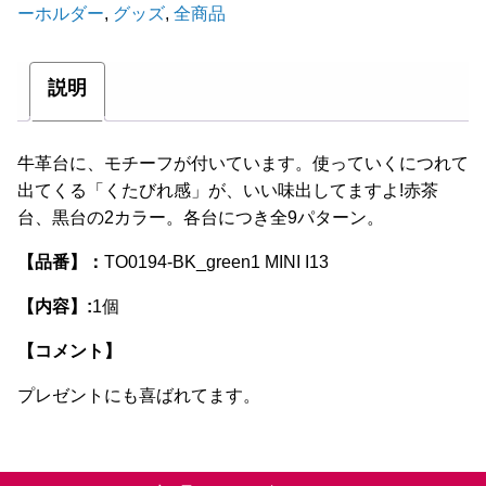
ーホルダー
,
グッズ
,
全商品
ダ
ー
黒
説明
緑
MINI
牛革台に、モチーフが付いています。使っていくにつれて
個
出てくる「くたびれ感」が、いい味出してますよ!赤茶
台、黒台の2カラー。各台につき全9パターン。
【品番】：
TO0194-BK_green1 MINI I13
【内容】:
1個
【コメント】
プレゼントにも喜ばれてます。