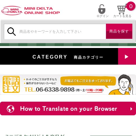
0
ログイン
カートを見る
検
索:
CATEGORY
商品カテゴリー
全商品を見る
特選中古車
対象商品
新入荷
ミニデルタ特選パーツ