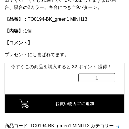
出てくる「くたびれ感」が、いい味出してますよ!赤茶
全商品
台、黒台の2カラー。各台につき全9パターン。
【品番】：
TO0194-BK_green1 MINI I13
【内容】:
1個
【コメント】
プレゼントにも喜ばれてます。
今すぐこの商品を購入すると
32
ポイント 獲得！！
レ
ザ
ー
キ
お買い物カゴに追加
ー
ホ
ル
商品コード:
TO0194-BK_green1 MINI I13
カテゴリー:
キ