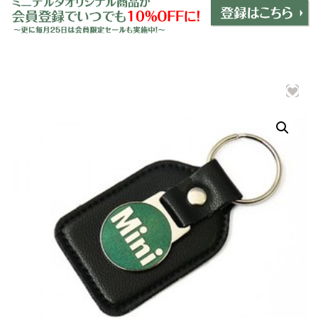
ミニデルタオリジナルパーツ
＋
インテリア
＋
エクステリア
＋
エレクトリック
＋
エンジン
＋
サスペンション・ブレーキ
＋
タイヤ・ホイール
＋
レーシングパーツ
＋
メンテナンス・工具ツール
＋
在庫処分品