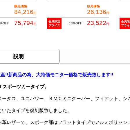
販売価格
販売価格
84,216
26,136
円
円
75,794
23,522
会員限定
会員限
0%OFF
10%OFF
円
円
プライス
プライ
説明
生産!!新商品の為、大特価モニター価格で販売致します!!
ＧＴスポーツカータイプ。
ロータス、ユニパワー、ＢＭＣミニクーパー、フィアット、シ
ていたタイプを復刻版致しました。
本革レザーで、スポーク部はフラットタイプでアルミポリッシュに