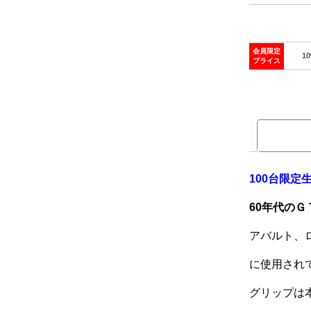
会員限定
1
プライス
100台限定
60年代の
アバルト、
に使用され
グリップは