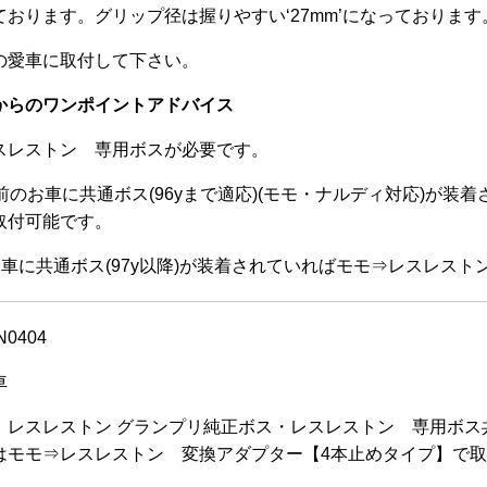
おります。グリップ径は握りやすい‘27mm’になっております
の愛車に取付して下さい。
からのワンポイントアドバイス
スレストン 専用ボスが必要です。
前のお車に共通ボス(96yまで適応)(モモ・ナルディ対応)が
取付可能です。
のお車に共通ボス(97y以降)が装着されていればモモ⇒レスレス
N0404
車
レスレストン グランプリ純正ボス・レスレストン 専用ボス共通ボ
はモモ⇒レスレストン 変換アダプター【4本止めタイプ】で