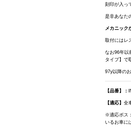
刻印が入って
是非あなた
メカニック
取付にはレ
なお96年以
タイプ】で
97y以降
【品番】：
I
【適応】
全
※適応ボス：
いるお車に