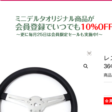
レ
36
商品
会