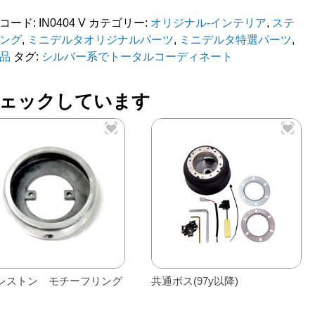
コード:
IN0404 V
カテゴリー:
オリジナル-インテリア
,
ステ
ング
,
ミニデルタオリジナルパーツ
,
ミニデルタ特選パーツ
,
品
タグ:
シルバー系でトータルコーディネート
ェックしています
グ
Ф
レストン モチーフリング
共通ボス(97y以降)