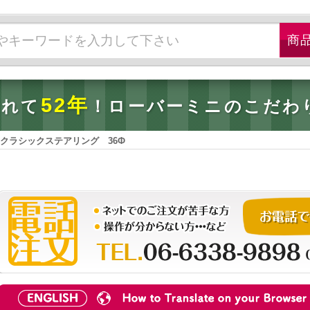
52年
されて
！ローバーミニのこだわ
 クラシックステアリング 36Ф