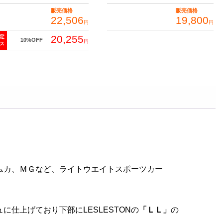
販売価格
販売価格
22,506
19,800
円
円
20,255
定
10%OFF
円
ス
ムカ、ＭＧなど、ライトウエイトスポーツカー
仕上げており下部にLESLESTONの
「ＬＬ」
の