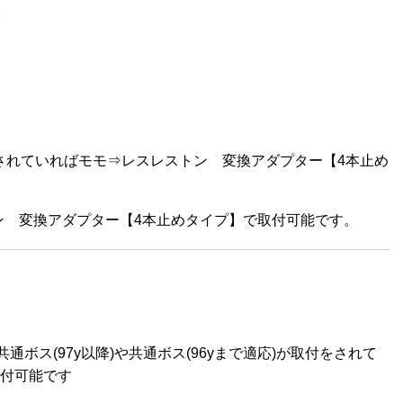
。
装着されていればモモ⇒レスレストン 変換アダプター【4本止め
トン 変換アダプター【4本止めタイプ】で取付可能です。
ス(97y以降)や共通ボス(96yまで適応)が取付をされて
取付可能です