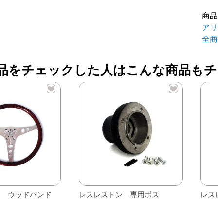
ク
商品
ラ
アリ
シ
全商
ッ
ク
品をチェックした人はこんな商品もチ
ス
テ
ア
リ
ン
36
個
ン ウッドハンド
レスレストン 専用ボス
レス