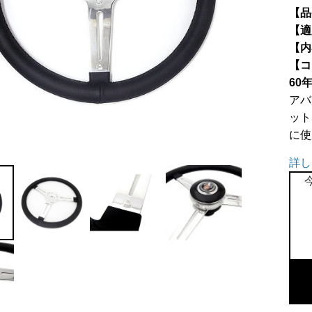
【品
【適
【内
【コ
60
アバ
ット
に使
詳し
レ
ス
レ
ス
ト
ン