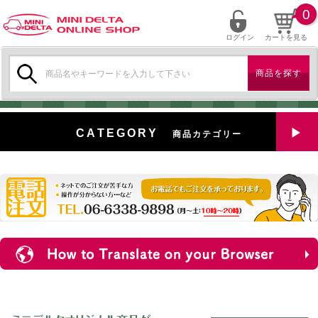
0
ログイン
カートを見る
検
索:
CATEGORY
商品カテゴリー
全商品を見る
特選中古車
対象商品
新入荷
ミニデルタ特選パーツ