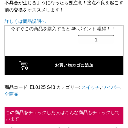
不具合が生じるようになったら要注意！接点不良を起こす
全商品
前の交換をオススメします！
詳しくは商品説明へ
今すぐこの商品を購入すると
45
ポイント 獲得！！
ワ
イ
パ
ー
お買い物カゴに追加
パ
ー
キ
商品コード:
EL0125 S43
カテゴリー:
スイッチ
,
ワイパー
,
全商品
ン
グ
ス
この商品をチェックした人はこんな商品もチェックして
います
イ
ッ