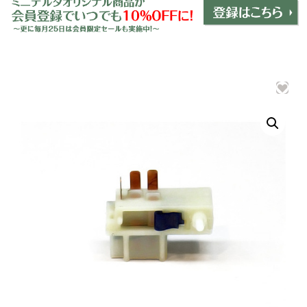
ミニデルタオリジナルパーツ
＋
インテリア
＋
エクステリア
＋
エレクトリック
＋
エンジン
＋
サスペンション・ブレーキ
＋
タイヤ・ホイール
＋
レーシングパーツ
＋
メンテナンス・工具ツール
＋
在庫処分品