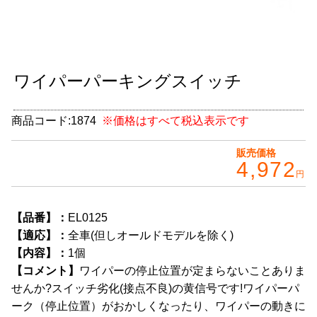
グッズ
＋
CABANA(カバナ)
＋
ワイパーパーキングスイッチ
お得なセット商品
チームマルヤマ
商品コード:
1874
※価格はすべて税込表示です
デルタ秘蔵のレーシングコレクション
販売価格
4,972
円
パーツ種別から選ぶ
＋
レアパーツ/在庫限り
＋
【品番】：
EL0125
【適応】：
全車(但しオールドモデルを除く)
中古パーツ/在庫限り
＋
【内容】：
1個
【コメント】
ワイパーの停止位置が定まらないことありま
便利アイテム
せんか?スイッチ劣化(接点不良)の黄信号です!ワイパーパ
BMW MINI
ーク（停止位置）がおかしくなったり、ワイパーの動きに