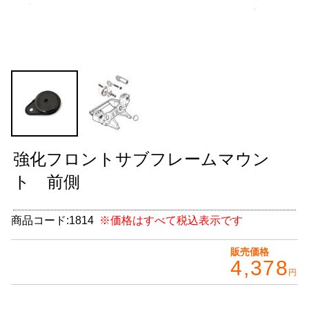
グッズ
＋
CABANA(カバナ)
＋
お得なセット商品
チームマルヤマ
デルタ秘蔵のレーシングコレクション
強化フロントサブフレームマウン
パーツ種別から選ぶ
＋
ト 前側
レアパーツ/在庫限り
＋
商品コード:
1814
※価格はすべて税込表示です
中古パーツ/在庫限り
＋
販売価格
4,378
便利アイテム
円
BMW MINI