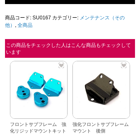
ト
サ
商品コード:
SU0167
カテゴリー:
メンテナンス（その
他）
,
全商品
ブ
フ
レ
この商品をチェックした人はこんな商品もチェックして
います
ー
ム
マ
ウ
ン
ト
前
側
個
フロントサブフレーム 強
強化フロントサブフレーム
化リジッドマウントキット
マウント 後側