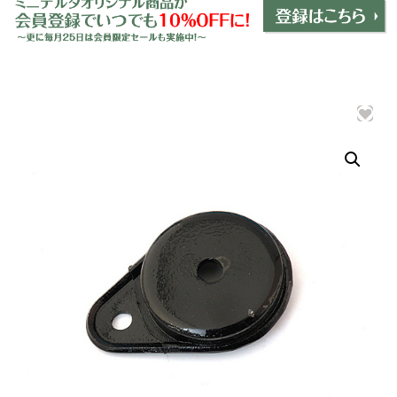
ミニデルタオリジナルパーツ
＋
インテリア
＋
エクステリア
＋
エレクトリック
＋
エンジン
＋
サスペンション・ブレーキ
＋
タイヤ・ホイール
＋
レーシングパーツ
＋
メンテナンス・工具ツール
＋
在庫処分品