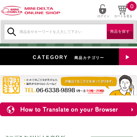
0
ログイン
カートを見る
検
索:
CATEGORY
商品カテゴリー
全商品を見る
特選中古車
対象商品
新入荷
ミニデルタ特選パーツ