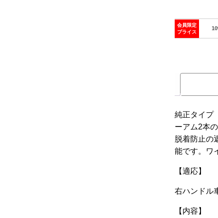
会員限定
1
プライス
純正タイプ
ーアム2本
脱着防止の
能です。ワ
【適応】
右ハンドル
【内容】