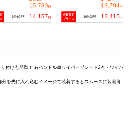
15,730
13,794
円
円
14,157
12,415
定
会員限定
10%OFF
10%OFF
円
円
ス
プライス
り付けも簡単！ 右ハンドル車ワイパーブレード2本・ワイパ
部分を先に入れ込むイメージで装着するとスムーズに装着可