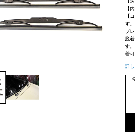
【適
【内
【コ
す。
ブレ
脱着
す。
着可
詳し
純
正
タ
イ
プ
ワ