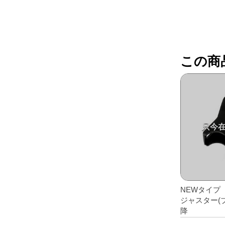
レアパーツ/在庫限り
＋
中古パーツ/在庫限り
＋
便利アイテム
この商
BMW MINI
全商品
NEWタイプ
ジャスター(ブ
降