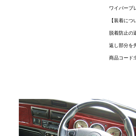
ワイパーブ
【装着につ
脱着防止の
返し部分を
商品コード:9