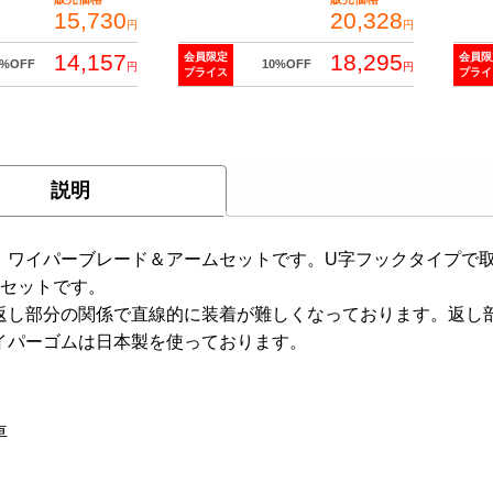
15,730
20,328
ン
円
円
ド
14,157
18,295
会員限定
会員限
0%OFF
10%OFF
円
円
プライス
プライ
ル
こ
用
の
個
商
説明
品
に
は
 ワイパーブレード＆アームセットです。U字フックタイプで取
複
のセットです。
数
返し部分の関係で直線的に装着が難しくなっております。返し
の
イパーゴムは日本製を使っております。
バ
リ
エ
車
ー
シ
ョ