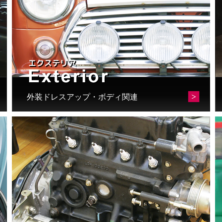
か
ら
選
択
で
き
ま
す
外装ドレスアップ・ボディ関連