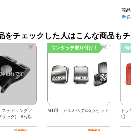
イ
商品
パ
者必
ー
ア
品をチェックした人はこんな商品もチ
ー
ム
ワンタッチ取り付け！
簡
＆
ブ
レ
ー
ド
セ
ッ
 ステアリングア
MT用 アルミペダル3点セット
トラ
ラック) 97y以
1】
右
ハ
販売価格
販売価格