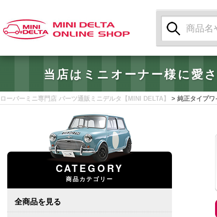
検
索:
当店はミニオーナー様に愛
ローバーミニ専門店 パーツ通販ミニデルタ【MINI DELTA】
>
純正タイプワ
CATEGORY
商品カテゴリー
全商品を見る