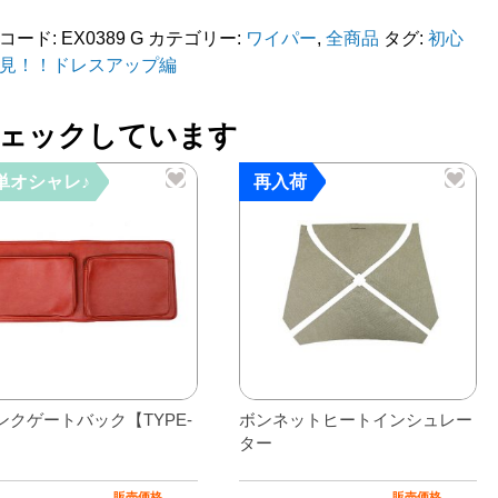
コード:
EX0389 G
カテゴリー:
ワイパー
,
全商品
タグ:
初心
見！！ドレスアップ編
ェックしています
単オシャレ♪
再入荷
ンクゲートバック【TYPE-
ボンネットヒートインシュレー
ト
ター
販売価格
販売価格