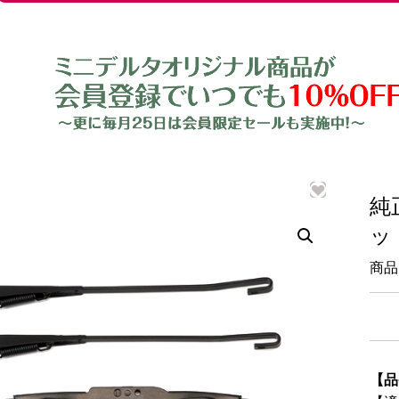
純
ッ
商品
【品