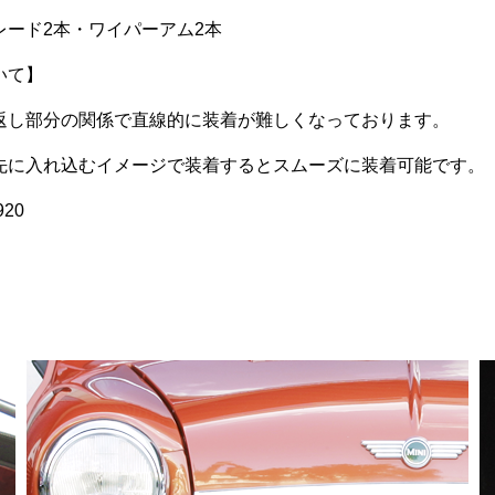
ン
レード2本・ワイパーアム2本
が
いて】
あ
り
返し部分の関係で直線的に装着が難しくなっております。
ま
す。
先に入れ込むイメージで装着するとスムーズに装着可能です。
オ
20
プ
シ
ョ
ン
は
商
品
ペ
ー
ジ