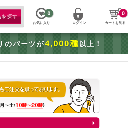
0
0
お気に入り
ログイン
カートを見る
4,000種
りのパーツが
以上！