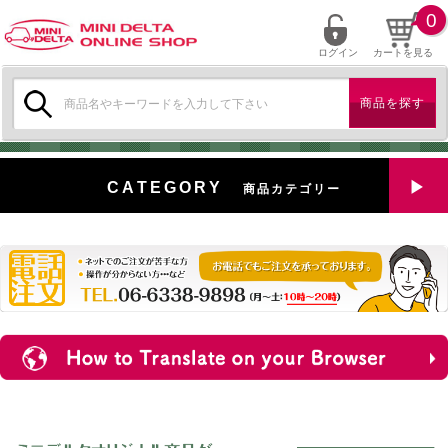
0
ログイン
カートを見る
検
索:
CATEGORY
商品カテゴリー
全商品を見る
特選中古車
対象商品
新入荷
ミニデルタ特選パーツ