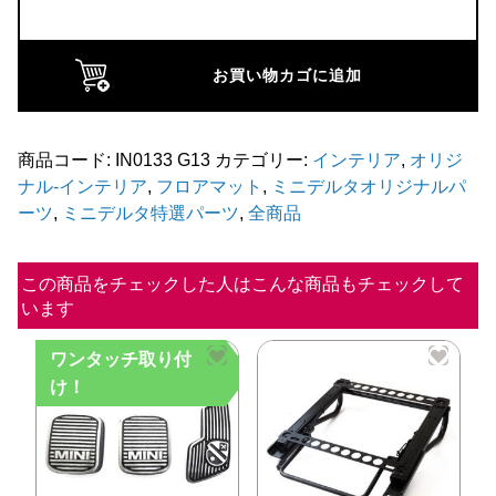
級
フ
ロ
お買い物カゴに追加
ア
マ
ッ
商品コード:
IN0133 G13
カテゴリー:
インテリア
,
オリジ
ナル-インテリア
,
フロアマット
,
ミニデルタオリジナルパ
ト
ーツ
,
ミニデルタ特選パーツ
,
全商品
(96y
ま
この商品をチェックした人はこんな商品もチェックして
で
います
適
応)
ワンタッチ取り付
個
け！