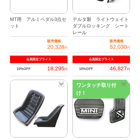
MT用 アルミペダル3点セ
デルタ製 ライトウェイト
ット
ダブルロッキング シート
レール
販売価格
販売価格
20,328
52,030
円
円
会員限定
プライス
会員限定
プライス
18,295
46,827
10%OFF
10%OFF
円
円
ワンタッチ取り付
け！