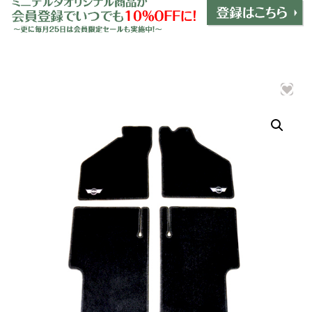
ミニデルタオリジナルパーツ
＋
インテリア
＋
エクステリア
＋
エレクトリック
＋
エンジン
＋
サスペンション・ブレーキ
＋
タイヤ・ホイール
＋
レーシングパーツ
＋
メンテナンス・工具ツール
＋
在庫処分品