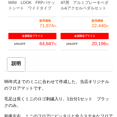
MINI LOOK FRPバケッ
AT用 アルミブレーキペダ
トシート ワイドタイプ
ル&アクセルペダルセット
販売価格
販売価格
71,874
22,440
円
円
会員限定
プライス
会員限定
プライス
64,687
20,196
10%OFF
10%OFF
円
円
説明
96年式までのミニに合わせて作成した、当店オリジナル
のフロアマットです。
毛足は長くミニのロゴ刺繍入り。1台分1セット ブラッ
クのみ。
前後左右、ミニのフロアにピッタリと合うステキなフロア