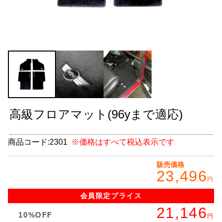
グッズ
＋
CABANA(カバナ)
＋
お得なセット商品
チームマルヤマ
デルタ秘蔵のレーシングコレクション
高級フロアマット(96yまで適応)
パーツ種別から選ぶ
＋
商品コード:
2301
※価格はすべて税込表示です
レアパーツ/在庫限り
＋
販売価格
中古パーツ/在庫限り
＋
23,496
円
便利アイテム
会員限定
プライス
21,146
BMW MINI
10%OFF
円