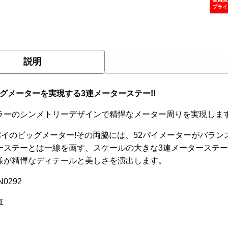
プライ
説明
ッグメーターを実現する3連メーターステー!!
ラーのシンメトリーデザインで精悍なメーター周りを実現しま
0パイのビッグメーター!その両脇には、52パイメーターがバラ
ーステーとは一線を画す、スケールの大きな3連メーターステ
様が精悍なディテールと美しさを演出します。
N0292
車