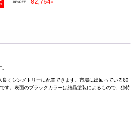
82,764
10%OFF
円
ス
す。
ンス良くシンメトリーに配置できます。市場に出回っている80
ーです。表面のブラックカラーは結晶塗装によるもので、独特