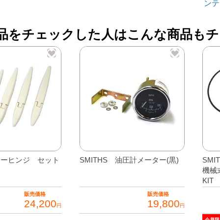
ンテ
ー
【
品をチェックした人はこんな商品もチ
パ
10
パ
52
パ
イ
個
ターヒンジ セット
SMITHS 油圧計メーター(黒)
SM
機械
KIT
販売価格
販売価格
24,200
19,800
円
円
会員限