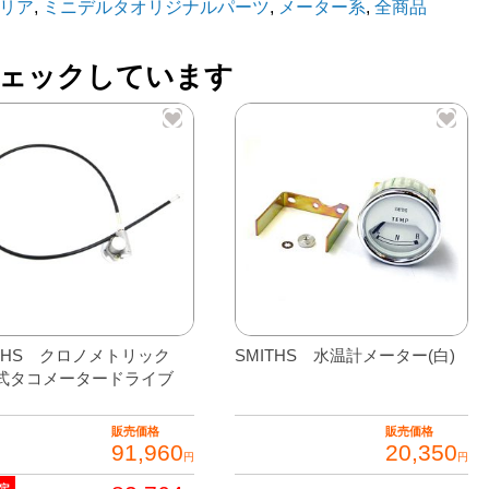
リア
,
ミニデルタオリジナルパーツ
,
メーター系
,
全商品
52
ェックしています
イ
0
イ
】
ITHS クロノメトリック
SMITHS 水温計メーター(白)
式タコメータードライブ
販売価格
販売価格
91,960
20,350
円
円
定