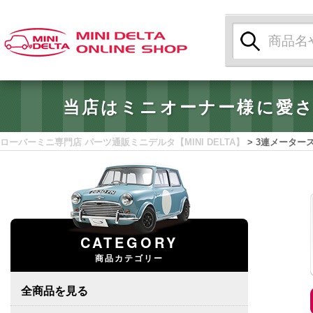
検
索:
当店はミニオーナー様に愛
ローバーミニ専門店 パーツ通販ミニデルタ【MINI DELTA】
>
3連メータース
CATEGORY
商品カテゴリー
全商品を見る