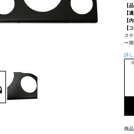
【品
【適
【内
【コ
ステ
ー周
詳し
3
連
メ
ー
タ
ー
ス
商品
テ