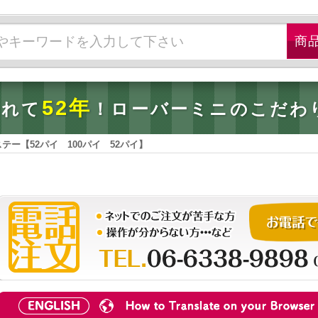
52年
されて
！ローバーミニのこだわ
テー【52パイ 100パイ 52パイ】