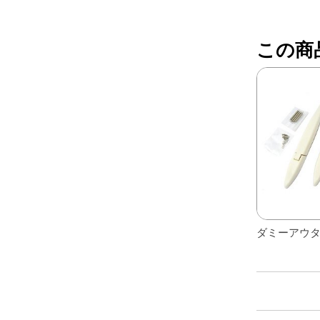
レアパーツ/在庫限り
＋
この商
中古パーツ/在庫限り
＋
便利アイテム
BMW MINI
全商品
ダミーアウ