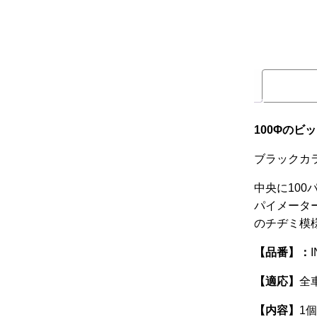
100Φのビ
ブラックカ
中央に10
パイメータ
のチヂミ模
【品番】：
I
【適応】
全
【内容】
1個