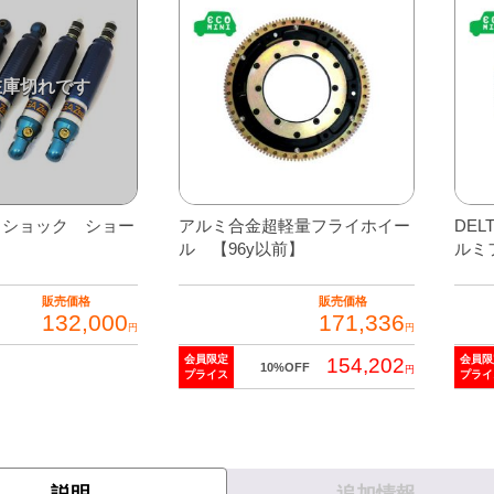
イショック ショー
アルミ合金超軽量フライホイー
DE
ク
ル 【96y以前】
ルミ
販売価格
販売価格
132,000
171,336
円
円
会員限定
会員限
154,202
10%OFF
円
プライス
プライ
説明
追加情報