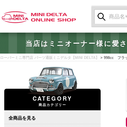
検
索:
当店はミニオーナー様に愛
ローバーミニ専門店 パーツ通販ミニデルタ【MINI DELTA】
>
998cc フ
CATEGORY
商品カテゴリー
全商品を見る