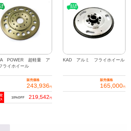
LTA POWER 超軽量 ア
KAD アルミ フライホイール
フライホイール
販売価格
販売価格
243,936
165,000
円
円
定
219,542
10%OFF
円
ス