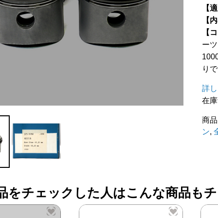
【適
【内
【コ
ーツ
10
りで
詳し
在庫
商品
ン
,
品をチェックした人はこんな商品もチ