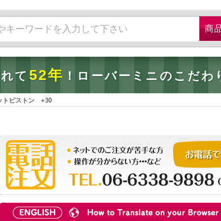
52年
されて
！ローバーミニのこだわ
ラットピストン +30