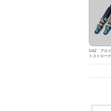
レアパーツ/在庫限り
＋
中古パーツ/在庫限り
＋
便利アイテム
BMW MINI
全商品
GAZ アロ
トストロー