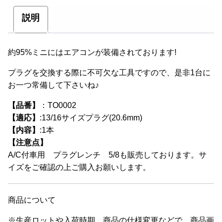
こ
の
説明
商
品
に
約95%ミニにはエアコンが装備されております!
は
プラグを交換する際に不可欠な工具ですので、是非1台に
複
お一つ常備して下さいね♪
数
の
【品番】
：TO0002
バ
【適応】
:13/16サイズプラグ(20.6mm)
リ
【内容】
:1本
エ
【注意点】
ー
A/C付車用 プラグレンチ 5/8も販売しております。サ
シ
イズをご確認の上ご購入お願いします。
ョ
ン
が
商品について
あ
※生産ロットや入荷時期、商品の仕様変更などで、商品画