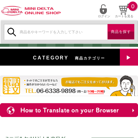
0
ログイン
カートを見る
検
索:
CATEGORY
商品カテゴリー
全商品を見る
特選中古車
対象商品
新入荷
ミニデルタ特選パーツ