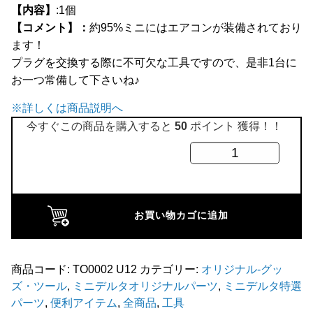
【内容】
:1個
全商品
【コメント】：
約95%ミニにはエアコンが装備されており
ます！
プラグを交換する際に不可欠な工具ですので、是非1台に
お一つ常備して下さいね♪
※詳しくは商品説明へ
今すぐこの商品を購入すると
50
ポイント 獲得！！
エ
ア
コ
ン
お買い物カゴに追加
車
専
用
商品コード:
TO0002 U12
カテゴリー:
オリジナル-グッ
ズ・ツール
,
ミニデルタオリジナルパーツ
,
ミニデルタ特選
プ
パーツ
,
便利アイテム
,
全商品
,
工具
ラ