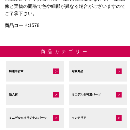
り
像と実物の商品で色や細部が異なる場合がございますので
ま
ご了承下さい。
す。
オ
商品コード:1578
プ
シ
ョ
商品カテゴリー
ン
は
商
特選中古車
対象商品
品
ペ
ー
新入荷
ミニデルタ特選パーツ
ジ
か
ら
選
ミニデルタオリジナルパーツ
インテリア
択