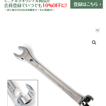
ミニデルタオリジナルパーツ
＋
インテリア
＋
エクステリア
＋
エレクトリック
＋
エンジン
＋
サスペンション・ブレーキ
＋
タイヤ・ホイール
＋
レーシングパーツ
＋
メンテナンス・工具ツール
＋
在庫処分品