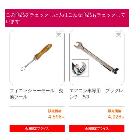
グ
この商品をチェックした人はこんな商品もチェックして
レ
います
ン
チ
13/16
個
フィニッシャーモール 交
エアコン車専用 プラグレ
換ツール
ンチ 5/8
販売価格
販売価格
4,598
4,928
円
円
会員限定
プライス
会員限定
プライス