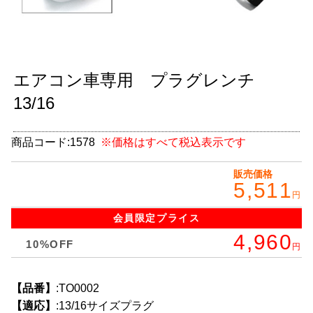
グッズ
＋
CABANA(カバナ)
＋
エアコン車専用 プラグレンチ
お得なセット商品
13/16
チームマルヤマ
デルタ秘蔵のレーシングコレクション
商品コード:
1578
※価格はすべて税込表示です
パーツ種別から選ぶ
＋
販売価格
5,511
円
レアパーツ/在庫限り
＋
会員限定
プライス
中古パーツ/在庫限り
4,960
＋
10%OFF
円
便利アイテム
【品番】
:TO0002
BMW MINI
【適応】
:13/16サイズプラグ