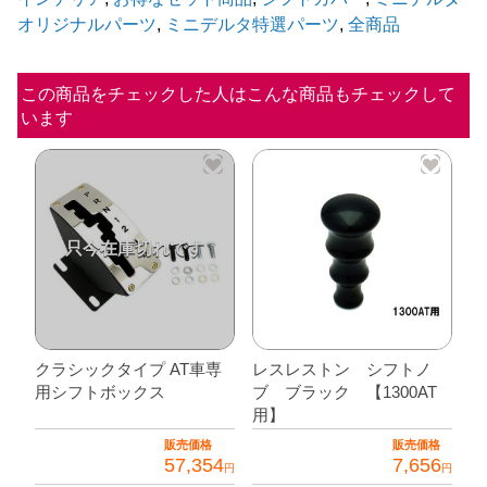
カ
オリジナルパーツ
,
ミニデルタ特選パーツ
,
全商品
バ
ー
この商品をチェックした人はこんな商品もチェックして
&
います
サ
イ
ド
ブ
レ
ー
キ
ブ
ー
クラシックタイプ AT車専
レスレストン シフトノ
用シフトボックス
ブ ブラック 【1300AT
ツ
用】
ツ
販売価格
販売価格
ー
57,354
7,656
円
円