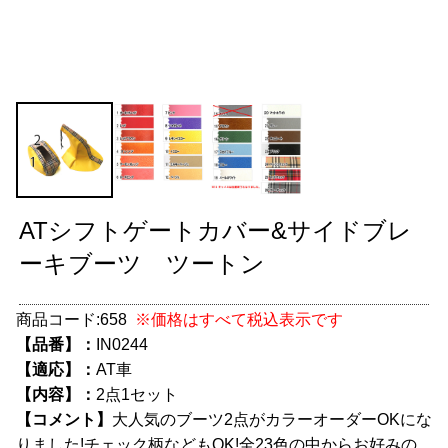
グッズ
＋
CABANA(カバナ)
＋
お得なセット商品
チームマルヤマ
デルタ秘蔵のレーシングコレクション
ATシフトゲートカバー&サイドブレ
パーツ種別から選ぶ
＋
ーキブーツ ツートン
レアパーツ/在庫限り
＋
商品コード:
658
※価格はすべて税込表示です
中古パーツ/在庫限り
＋
【品番】：
IN0244
【適応】：
AT車
便利アイテム
【内容】：
2点1セット
【コメント】
大人気のブーツ2点がカラーオーダーOKにな
BMW MINI
りました!チェック柄などもOK!全23色の中からお好みの