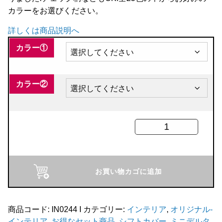
カラーをお選びください。
全商品
詳しくは商品説明へ
カラー①
カラー②
AT
シ
フ
ト
お買い物カゴに追加
ゲ
ー
ト
商品コード:
IN0244 I
カテゴリー:
インテリア
,
オリジナル-
インテリア
,
お得なセット商品
,
シフトカバー
,
ミニデルタ