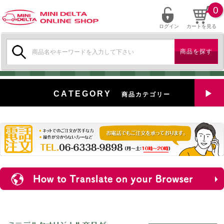
0
ログイン
カートを見る
検
索:
CATEGORY
商品カテゴリー
全商品を見る
特選中古車
対象商品
新入荷
ミニデルタ特選パーツ