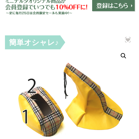
ミニデルタオリジナルパーツ
＋
インテリア
＋
エクステリア
＋
簡単オシャレ♪
エレクトリック
＋
エンジン
＋
サスペンション・ブレーキ
＋
タイヤ・ホイール
＋
レーシングパーツ
＋
メンテナンス・工具ツール
＋
在庫処分品