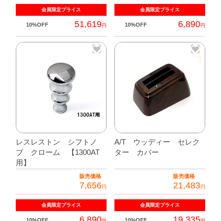
ト
会員限定
プライス
会員限定
プライス
ン
51,619
6,890
10%OFF
10%OFF
円
円
個
レスレストン シフトノ
A/T ウッディー セレク
ブ クローム 【1300AT
ター カバー
用】
販売価格
販売価格
7,656
21,483
円
円
会員限定
プライス
会員限定
プライス
6,890
19,335
10%OFF
10%OFF
円
円