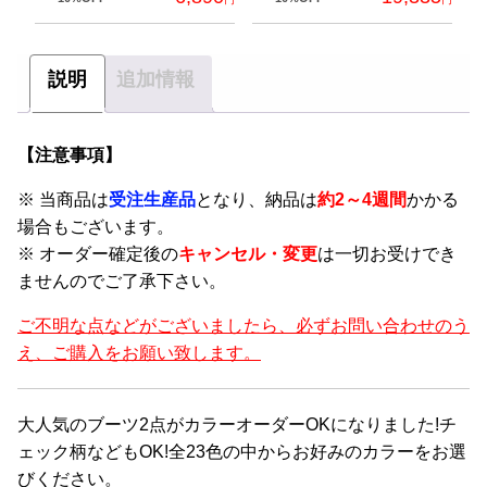
説明
追加情報
【注意事項】
※ 当商品は
受注生産品
となり、納品は
約2～4週間
かかる
場合もございます。
※ オーダー確定後の
キャンセル・変更
は一切お受けでき
ませんのでご了承下さい。
ご不明な点などがございましたら、必ずお問い合わせのう
え、ご購入をお願い致します。
大人気のブーツ2点がカラーオーダーOKになりました!チ
ェック柄などもOK!全23色の中からお好みのカラーをお選
びください。