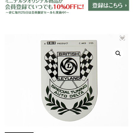
ミニデルタオリジナルパーツ
＋
インテリア
＋
エクステリア
＋
エレクトリック
＋
エンジン
＋
サスペンション・ブレーキ
＋
タイヤ・ホイール
＋
レーシングパーツ
＋
メンテナンス・工具ツール
＋
在庫処分品