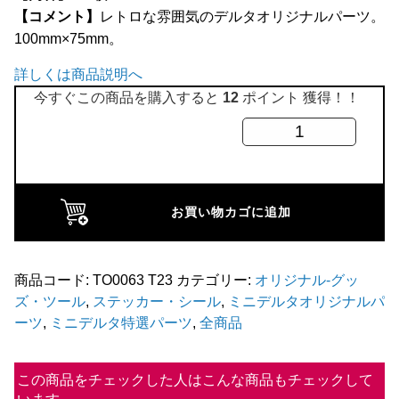
【コメント】
レトロな雰囲気のデルタオリジナルパーツ。
全商品
100mm×75mm。
詳しくは商品説明へ
今すぐこの商品を購入すると
12
ポイント 獲得！！
AUTO
DELTA
ス
テ
お買い物カゴに追加
ッ
カ
ー
商品コード:
TO0063 T23
カテゴリー:
オリジナル-グッ
ズ・ツール
,
ステッカー・シール
,
ミニデルタオリジナルパ
個
ーツ
,
ミニデルタ特選パーツ
,
全商品
この商品をチェックした人はこんな商品もチェックして
います