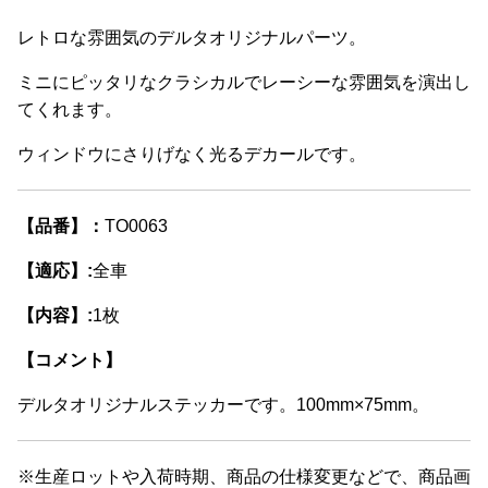
プ
レトロな雰囲気のデルタオリジナルパーツ。
シ
ョ
ミニにピッタリなクラシカルでレーシーな雰囲気を演出し
ン
てくれます。
は
商
ウィンドウにさりげなく光るデカールです。
品
ペ
【品番】：
TO0063
ー
ジ
【適応】:
全車
か
ら
【内容】:
1枚
選
【コメント】
択
で
デルタオリジナルステッカーです。100mm×75mm。
き
ま
す
※生産ロットや入荷時期、商品の仕様変更などで、商品画