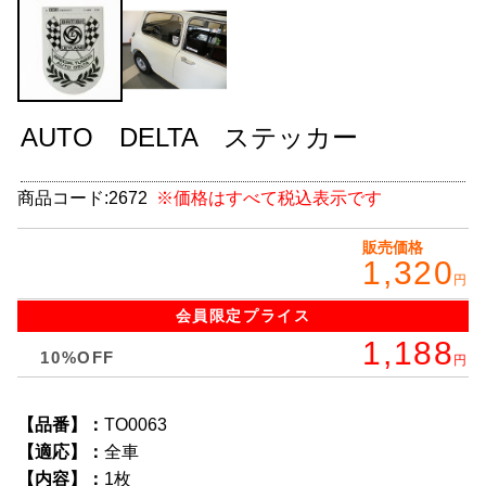
グッズ
＋
CABANA(カバナ)
＋
お得なセット商品
AUTO DELTA ステッカー
チームマルヤマ
商品コード:
2672
※価格はすべて税込表示です
デルタ秘蔵のレーシングコレクション
販売価格
1,320
パーツ種別から選ぶ
＋
円
会員限定
プライス
レアパーツ/在庫限り
＋
1,188
10%OFF
円
中古パーツ/在庫限り
＋
便利アイテム
【品番】：
TO0063
【適応】：
全車
BMW MINI
【内容】：
1枚