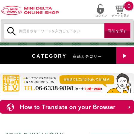
0
ログイン
カートを見る
検
索:
CATEGORY
商品カテゴリー
全商品を見る
特選中古車
対象商品
新入荷
ミニデルタ特選パーツ