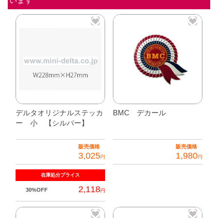
デルタオリジナルステッカ
BMC デカール
ー 小 【シルバー】
販売価格
販売価格
3,025
1,980
円
円
こ
在庫処分
プライス
の
2,118
30%OFF
円
商
品