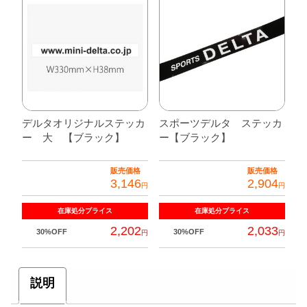
に
は
複
数
の
バ
リ
デルタオリジナルステッカ
スポーツデルタ ステッカ
エ
ー 大 【ブラック】
ー【ブラック】
ー
シ
販売価格
販売価格
ョ
3,146
2,904
円
円
ン
が
在庫処分
プライス
在庫処分
プライス
あ
2,202
2,033
30%OFF
30%OFF
円
円
り
ま
す。
説明
オ