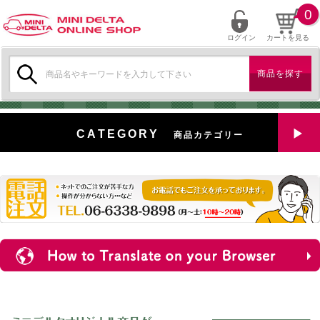
0
ログイン
カートを見る
検
索:
CATEGORY
商品カテゴリー
全商品を見る
特選中古車
対象商品
新入荷
ミニデルタ特選パーツ