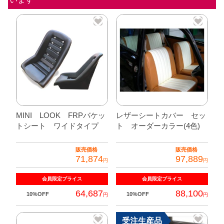
ジ
ャ
ッ
ク/
リ
ア
の
み】
個
MINI LOOK FRPバケッ
レザーシートカバー セッ
トシート ワイドタイプ
ト オーダーカラー(4色)
販売価格
販売価格
71,874
97,889
円
円
会員限定
プライス
会員限定
プライス
64,687
88,100
10%OFF
10%OFF
円
円
こ
受注生産品