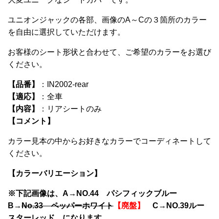
ョ
オ
き
ン
プ
ま
ユニオンジャックの各部、画像のA～Cの３箇所のカラー
は
シ
す
を自由に選択していただけます。
商
ョ
お客様のシート形状と合わせて、ご希望のカラーをお選び
品
ン
ください。
ペ
は
ー
商
【品番】
：IN2002-rear
ジ
品
【適応】
：全車
か
ペ
【内容】
：リアシートのみ
ら
ー
【コメント】
選
ジ
択
か
カラー見本の中からお好きなカラーでコーディネートして
で
ら
ください。
き
選
【カラーバリエーション】
ま
択
す
で
※下記画像は、A→NO.44 パシフィックブルー
き
B→
No.33 ペッパーホワイト
【廃盤】
C→NO.39ルー
ま
スターレッド になります。