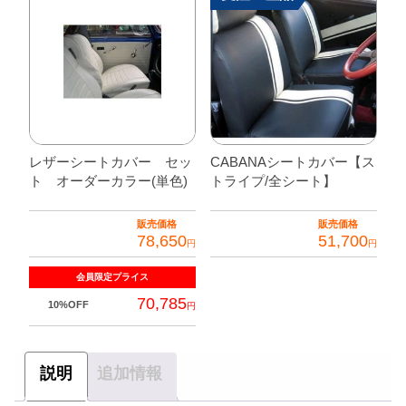
の
商
品
に
は
複
数
レザーシートカバー セッ
CABANAシートカバー【ス
の
ト オーダーカラー(単色)
トライプ/全シート】
バ
リ
販売価格
販売価格
エ
78,650
51,700
円
円
ー
こ
シ
会員限定
プライス
の
ョ
70,785
10%OFF
円
商
ン
品
こ
が
に
の
あ
説明
追加情報
は
商
り