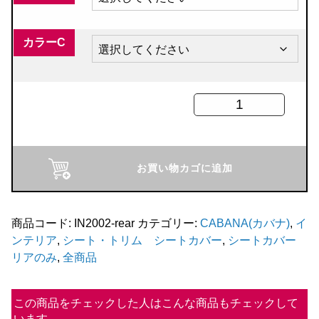
カラーC
CABANA
シ
ー
ト
お買い物カゴに追加
カ
バ
ー
商品コード:
IN2002-rear
カテゴリー:
CABANA(カバナ)
,
イ
ンテリア
,
シート・トリム シートカバー
,
シートカバー
【ユ
リアのみ
,
全商品
ニ
オ
この商品をチェックした人はこんな商品もチェックして
ン
います