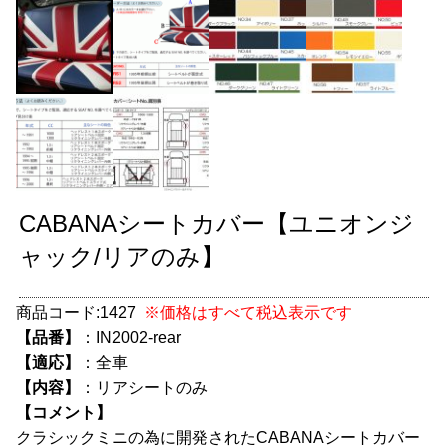
グッズ
＋
CABANA(カバナ)
＋
お得なセット商品
チームマルヤマ
デルタ秘蔵のレーシングコレクション
CABANAシートカバー【ユニオンジ
パーツ種別から選ぶ
＋
ャック/リアのみ】
レアパーツ/在庫限り
＋
商品コード:
1427
※価格はすべて税込表示です
【品番】
：IN2002-rear
中古パーツ/在庫限り
＋
【適応】
：全車
便利アイテム
【内容】
：リアシートのみ
【コメント】
BMW MINI
クラシックミニの為に開発されたCABANAシートカバー