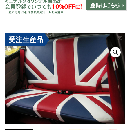
ミニデルタオリジナルパーツ
＋
インテリア
＋
エクステリア
＋
受注生産品
エレクトリック
＋
エンジン
＋
サスペンション・ブレーキ
＋
タイヤ・ホイール
＋
レーシングパーツ
＋
メンテナンス・工具ツール
＋
在庫処分品