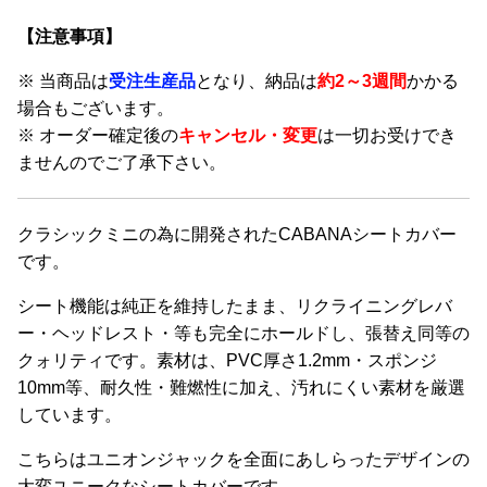
複
品
ま
数
に
【注意事項】
す。
の
は
オ
※ 当商品は
受注生産品
となり、納品は
約2～3週間
かかる
バ
複
プ
場合もございます。
リ
数
シ
※ オーダー確定後の
キャンセル・変更
は一切お受けでき
エ
の
ョ
ませんのでご了承下さい。
ー
バ
ン
シ
リ
は
ョ
エ
商
クラシックミニの為に開発されたCABANAシートカバー
ン
ー
品
です。
が
シ
ペ
あ
ョ
シート機能は純正を維持したまま、リクライニングレバ
ー
り
ン
ー・ヘッドレスト・等も完全にホールドし、張替え同等の
ジ
ま
が
クォリティです。素材は、PVC厚さ1.2mm・スポンジ
か
す。
あ
10mm等、耐久性・難燃性に加え、汚れにくい素材を厳選
ら
オ
り
しています。
選
プ
ま
択
こちらはユニオンジャックを全面にあしらったデザインの
シ
す。
で
大変ユニークなシートカバーです。