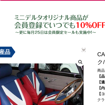
産品
C
ク
商品
【品
【適
【内
【コ
クラ