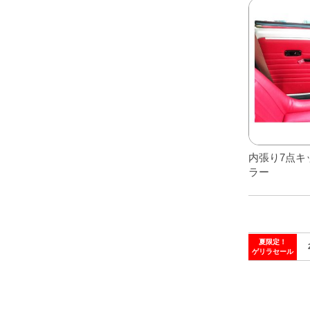
内張り7点キ
ラー
夏限定！
ゲリラセール
こ
の
商