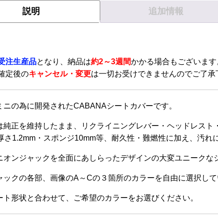
に
説明
追加情報
品
は
に
複
は
数
】
複
の
数
受注生産品
となり、納品は
約2～3週間
かかる場合もございます
バ
の
確定後の
キャンセル・変更
は一切お受けできませんのでご了承
リ
バ
エ
リ
ー
ミニの為に開発されたCABANAシートカバーです。
エ
シ
ー
ョ
は純正を維持したまま、リクライニングレバー・ヘッドレスト
シ
ン
厚さ1.2mm・スポンジ10mm等、耐久性・難燃性に加え、汚
ョ
が
ン
ニオンジャックを全面にあしらったデザインの大変ユニークな
あ
が
り
ャックの各部、画像のA～Cの３箇所のカラーを自由に選択して
あ
ま
り
ート形状と合わせて、ご希望のカラーをお選びください。
す。
ま
オ
す。