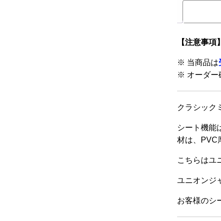
品
に
は
【注意事項
複
数
※ 当商品は
の
※ オーダー
バ
リ
クラシック
エ
ー
シート機能
シ
材は、PVC
ョ
ン
こちらはユ
が
ユニオンジ
あ
り
お客様のシ
ま
す。