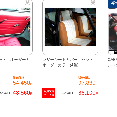
ャ
受
ッ
ク/
全
シ
ー
ト
個
ット オーダーカ
レザーシートカバー セット
CA
オーダーカラー(4色)
ント
販売価格
販売価格
54,450
97,889
円
円
43,560
88,100
会員限定
こ
20%OFF
10%OFF
円
円
プライス
の
こ
商
の
品
商