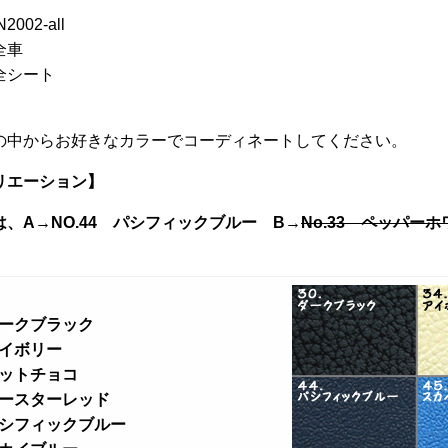
プ
オ
2002-all
シ
プ
全車
ョ
シ
全シート
ン
ョ
】
は
ン
商
の中からお好きなカラーでコーディネートしてください。
は
品
商
リエーション】
ペ
品
ー
、A→NO.44 パシフィックブルー B→
No.33 ペッパー
ペ
ジ
ー
か
ジ
ら
か
選
ら
 ダークブラック
択
選
アイボリー
で
択
ホットチョコ
き
で
 ルースターレッド
ま
き
 パシフィックブルー
す