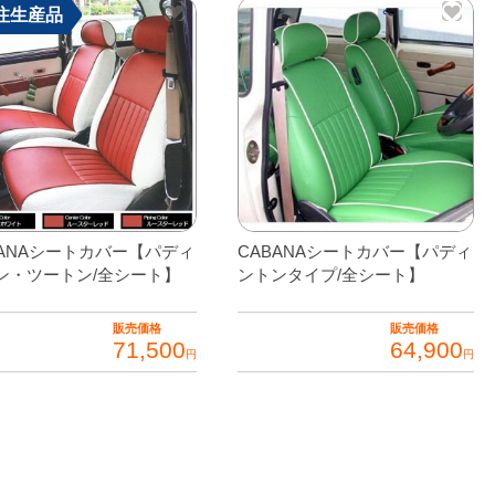
注生産品
】
BANAシートカバー【パディ
CABANAシートカバー【パディ
ン・ツートン/全シート】
ントンタイプ/全シート】
販売価格
販売価格
71,500
64,900
円
円