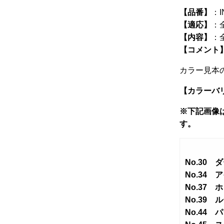
オ
【品番】
：IN
プ
【適応】
：
シ
【内容】
：
ョ
【コメント
ン
カラー見本
は
商
【カラーバ
品
※下記画像は
ペ
す。
ー
ジ
か
ら
No.30
選
No.34 
択
No.37 
で
No.39
き
No.44