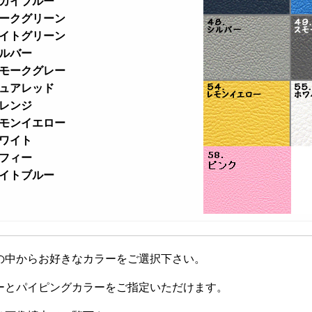
ま
スカイブルー
す
 ダークグリーン
 ライトグリーン
シルバー
 スモークグレー
ピュアレッド
オレンジ
 レモンイエロー
ホワイト
トフィー
ライトブルー
の中からお好きなカラーをご選択下さい。
ーとパイピングカラーをご指定いただけます。