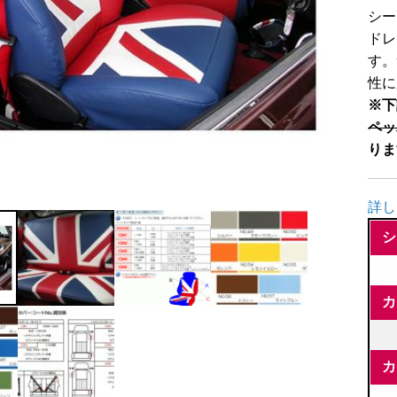
シー
ドレ
す。
性に
※下
ペッ
りま
詳し
シ
カ
カ