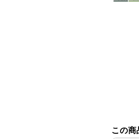
レアパーツ/在庫限り
＋
中古パーツ/在庫限り
＋
便利アイテム
BMW MINI
全商品
この商