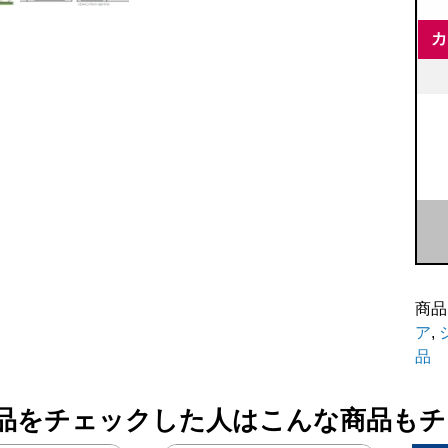
カ
C
シ
ー
ト
カ
バ
ー
商品
【
ア
,
ニ
品
オ
ン
品をチェックした人はこんな商品もチ
ジ