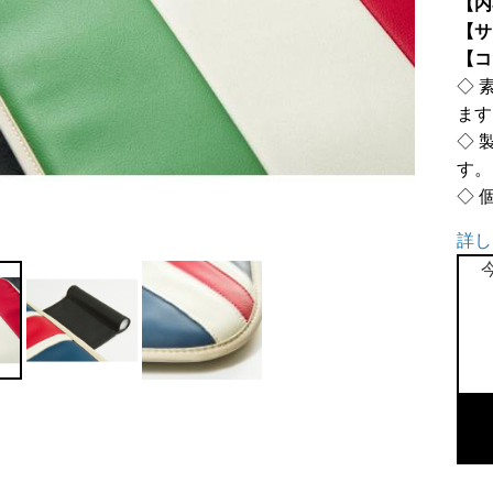
【内
【サ
【コ
◇ 
ます
◇ 
す。
◇ 
詳し
C
シ
ン
グ
ル
シ
ー