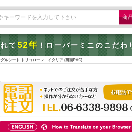
52年
されて
！ローバーミニのこだわ
シングルシート トリコローレ イタリア (裏面PVC)