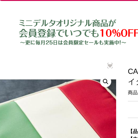
C
イ
商品
【品