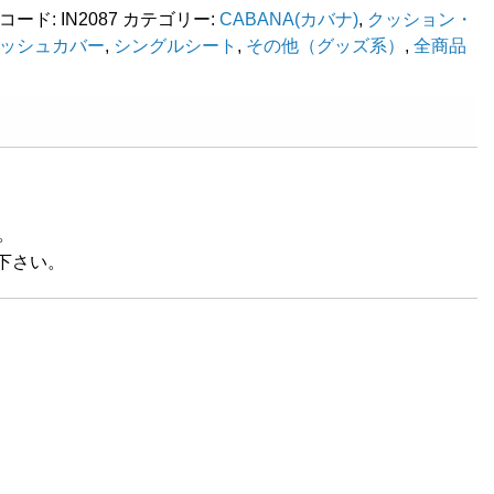
コード:
IN2087
カテゴリー:
CABANA(カバナ)
,
クッション・
ッシュカバー
,
シングルシート
,
その他（グッズ系）
,
全商品
レ
。
下さい。
C)