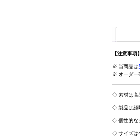
レアパーツ/在庫限り
＋
中古パーツ/在庫限り
＋
便利アイテム
BMW MINI
【注意事項
全商品
※ 当商品は
※ オーダー
◇ 素材は
◇ 製品は
◇ 個性的
◇ サイズは4