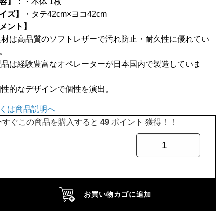
容】：
・本体 1枚
イズ】
・タテ42cm×ヨコ42cm
メント】
素材は高品質のソフトレザーで汚れ防止・耐久性に優れてい
。
製品は経験豊富なオペレーターが日本国内で製造していま
個性的なデザインで個性を演出。
くは商品説明へ
今すぐこの商品を購入すると
49
ポイント 獲得！！
ABANA
お買い物カゴに追加