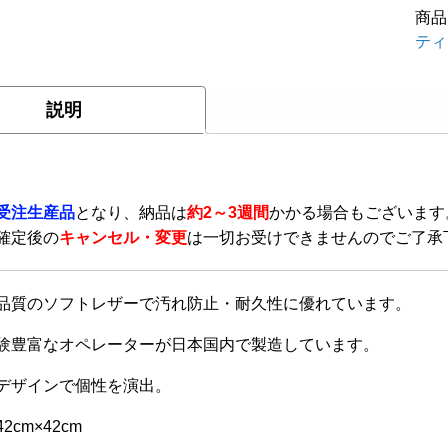
商品
ト
ティ
ト
リ
説明
コ
ロ
ー
】
受注生産品
となり、納品は
約2～3週間
かかる場合もございます
イ
確定後の
キャンセル・変更
は一切お受けできませんのでご了承
タ
リ
高品質のソフトレザーで汚れ防止・耐久性に優れています。
ア
(裏
経験豊富なオペレーターが日本国内で製造しています。
面
なデザインで個性を演出。
PV
個
2cm×42cm