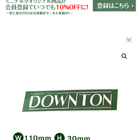
ミニデルタオリジナルパーツ
＋
インテリア
＋
エクステリア
＋
エレクトリック
＋
エンジン
＋
サスペンション・ブレーキ
＋
タイヤ・ホイール
＋
レーシングパーツ
＋
メンテナンス・工具ツール
＋
在庫処分品