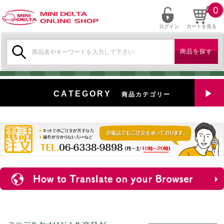
0
ログイン
カートを見る
検
索:
CATEGORY
商品カテゴリー
全商品を見る
特選中古車
対象商品
新入荷
ミニデルタ特選パーツ