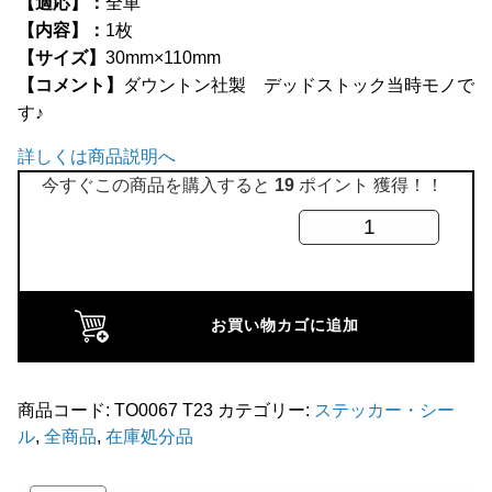
【適応】：
全車
全商品
【内容】：
1枚
【サイズ】
30mm×110mm
【コメント】
ダウントン社製 デッドストック当時モノで
す♪
詳しくは商品説明へ
今すぐこの商品を購入すると
19
ポイント 獲得！！
DOWNTON
ス
テ
ッ
お買い物カゴに追加
カ
ー
(小)
商品コード:
TO0067 T23
カテゴリー:
ステッカー・シー
ル
,
全商品
,
在庫処分品
個