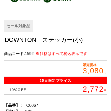
グッズ
＋
CABANA(カバナ)
＋
セール対象品
お得なセット商品
DOWNTON ステッカー(小)
チームマルヤマ
デルタ秘蔵のレーシングコレクション
商品コード:
1592
※価格はすべて税込表示です
パーツ種別から選ぶ
＋
販売価格
3,080
レアパーツ/在庫限り
円
＋
25日限定
プライス
中古パーツ/在庫限り
＋
2,772
10%OFF
円
便利アイテム
【品番】：
TO0067
BMW MINI