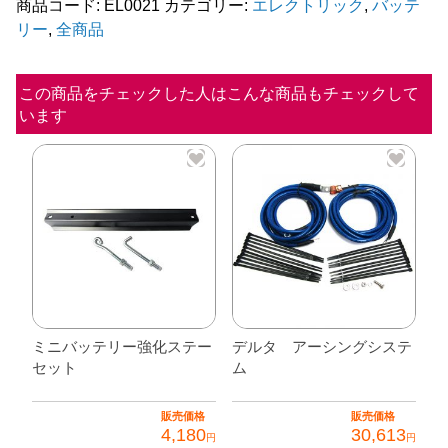
ニ
商品コード:
EL0021
カテゴリー:
エレクトリック
,
バッテ
リー
,
全商品
用
バ
ッ
この商品をチェックした人はこんな商品もチェックして
います
テ
リ
ー
個
ミニバッテリー強化ステー
デルタ アーシングシステ
セット
ム
販売価格
販売価格
4,180
30,613
円
円