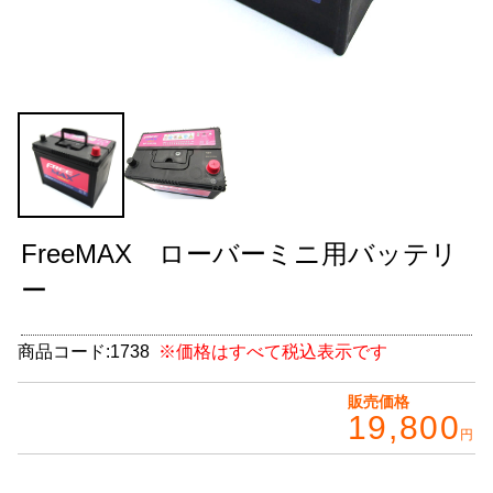
グッズ
＋
CABANA(カバナ)
＋
お得なセット商品
チームマルヤマ
デルタ秘蔵のレーシングコレクション
FreeMAX ローバーミニ用バッテリ
パーツ種別から選ぶ
＋
ー
レアパーツ/在庫限り
＋
商品コード:
1738
※価格はすべて税込表示です
中古パーツ/在庫限り
＋
販売価格
19,800
便利アイテム
円
BMW MINI