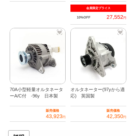
会員限定
プライス
27,552
10%OFF
円
70A小型軽量オルタネータ
オルタネーター(97yから適
ーA/C付 -96y 日本製
応) 英国製
販売価格
販売価格
43,923
42,350
円
円