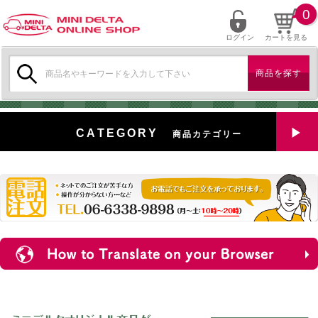
0
ログイン
カートを見る
検
索:
CATEGORY
商品カテゴリー
全商品を見る
特選中古車
対象商品
新入荷
ミニデルタ特選パーツ