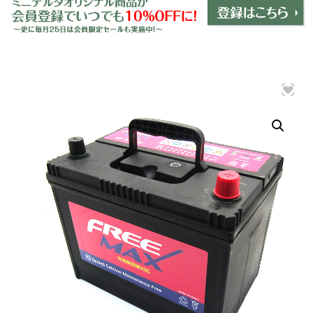
ミニデルタオリジナルパーツ
＋
インテリア
＋
エクステリア
＋
エレクトリック
＋
エンジン
＋
サスペンション・ブレーキ
＋
タイヤ・ホイール
＋
レーシングパーツ
＋
メンテナンス・工具ツール
＋
在庫処分品