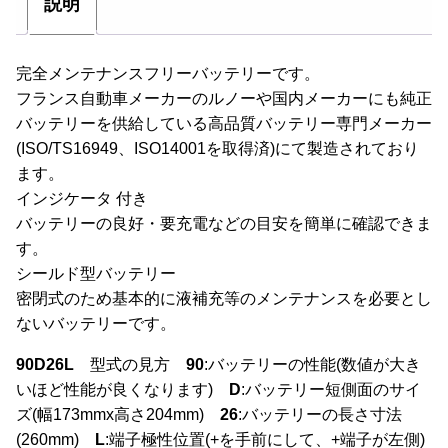
説明
完全メンテナンスフリーバッテリーです。
フランス自動車メーカーのルノーや国内メーカーにも純正
バッテリーを供給している高品質バッテリー専門メーカー
(ISO/TS16949、ISO14001を取得済)にて製造されており
ます。
インジケータ 付き
バッテリーの良好・要充電などの目安を簡単に確認できま
す。
シールド型バッテリー
密閉式のため基本的に液補充等のメンテナンスを必要とし
ないバッテリーです。
90D26L
型式の見方
90
:バッテリーの性能(数値が大き
いほど性能が良くなります)
D
:バッテリー短側面のサイ
ズ(幅173mmx高さ204mm)
26
:バッテリーの長さ寸法
(260mm)
L
:端子極性位置(+を手前にして、+端子が左側)