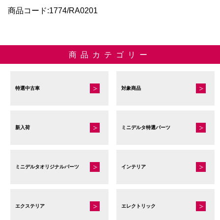
商品コード:1774/RA0201
ン
は
商
品
商品カテゴリー
ペ
ー
ジ
特選中古車
対象商品
か
ら
選
新入荷
ミニデルタ特選パーツ
択
で
き
ミニデルタオリジナルパーツ
インテリア
ま
す
エクステリア
エレクトリック