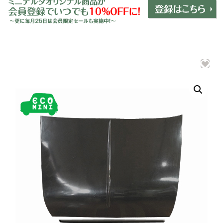
ミニデルタオリジナルパーツ
＋
インテリア
＋
エクステリア
＋
エレクトリック
＋
エンジン
＋
サスペンション・ブレーキ
＋
タイヤ・ホイール
＋
レーシングパーツ
＋
メンテナンス・工具ツール
＋
在庫処分品