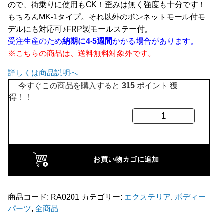
ので、街乗りに使用もOK！歪みは無く強度も十分です！
全商品
もちろんMK-1タイプ。それ以外のボンネットモール付モ
デルにも対応可♪FRP製モールステー付。
受注生産のため
納期に4-5週間
かかる場合があります。
※こちらの商品は、送料無料対象外です。
詳しくは商品説明へ
今すぐこの商品を購入すると
315
ポイント 獲
得！！
FRP
ボ
ン
ネ
お買い物カゴに追加
ッ
ト
【レ
商品コード:
RA0201
カテゴリー:
エクステリア
,
ボディー
パーツ
,
全商品
ー