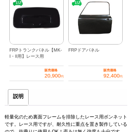
FRPトランクパネル【MK-
FRPドアパネル
I・II用】レース用
販売価格
販売価格
20,900
92,400
円
円
こ
の
説明
商
品
に
軽量化のため裏面フレームを排除したレース用ボンネット
は
です。レース用ですが、耐久性に重点を置き製作している
複
ので、街乗りに使用もOK！歪みは無く強度も十分です。