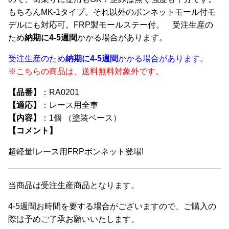
数
もちろんMK-1タイプ。それ以外のボンネットモール付モ
の
デルにも対応可。FRP製モールステー付。 受注生産の
バ
ため
納期に4-5週間
かかる場合があります。
リ
受注生産のため
納期に4-5週間
かかる場合があります。
エ
※こちらの商品は、送料無料対象外です。
ー
シ
【品番】
：RA0201
ョ
【適応】
：レース用全車
ン
【内容】
：1個 （塗装ベース）
が
【コメント】
あ
り
超軽量!レース用FRPボンネット登場!
ま
す。
当商品は受注生産商品となります。
オ
プ
4-5週間お時間を要する場合がございますので、ご購入の
シ
際は予めご了承お願いいたします。
ョ