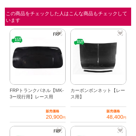
ス
用】
この商品をチェックした人はこんな商品もチェックして
います
個
FRPトランクパネル【MK-
カーボンボンネット【レー
3ー現行用】レース用
ス用】
販売価格
販売価格
20,900
48,400
円
円