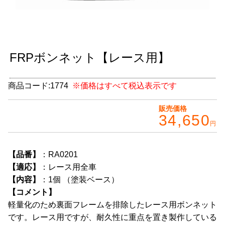
グッズ
＋
CABANA(カバナ)
＋
FRPボンネット【レース用】
お得なセット商品
チームマルヤマ
商品コード:
1774
※価格はすべて税込表示です
デルタ秘蔵のレーシングコレクション
販売価格
34,650
円
パーツ種別から選ぶ
＋
レアパーツ/在庫限り
＋
【品番】
：RA0201
【適応】
：レース用全車
中古パーツ/在庫限り
＋
【内容】
：1個 （塗装ベース）
【コメント】
便利アイテム
軽量化のため裏面フレームを排除したレース用ボンネット
BMW MINI
です。レース用ですが、耐久性に重点を置き製作している