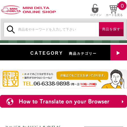
0
ログイン
カートを見る
検
索:
CATEGORY
商品カテゴリー
全商品を見る
特選中古車
対象商品
新入荷
ミニデルタ特選パーツ