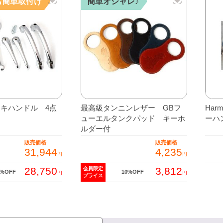
も簡単取付け
簡単オシャレ♪
ド
ル
カ
バ
ー
セ
ッ
キハンドル 4点
最高級タンニンレザー GBフ
Har
ト
ューエルタンクパッド キーホ
ーハ
個
ルダー付
販売価格
販売価格
31,944
4,235
円
円
28,750
3,812
会員限定
こ
0%OFF
10%OFF
円
円
プライス
の
こ
商
の
品
商
に