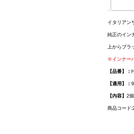
イタリアン
純正のイン
上からブラ
※インナー
【品番】：
【適用】：
【内容】
2
商品コード:24