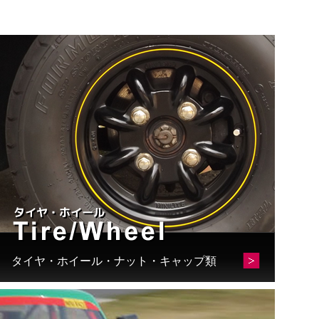
シ
ョ
ン
は
商
品
ペ
ー
ジ
か
ら
選
択
で
タイヤ・ホイール・ナット・キャップ類
き
ま
す