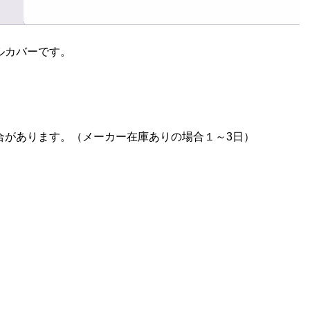
は
複
数
ルカバーです。
の
バ
リ
エ
ー
合があります。（メーカー在庫ありの場合１～3日）
シ
ョ
ン
が
あ
り
ま
す。
オ
プ