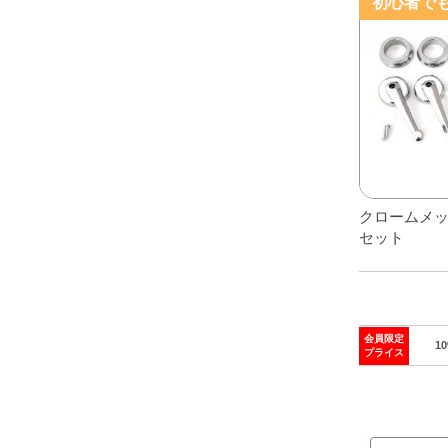
初心者で
レアパーツ/在庫限り
＋
中古パーツ/在庫限り
＋
便利アイテム
BMW MINI
全商品
クロームメッ
セット
会員限定
1
プライス