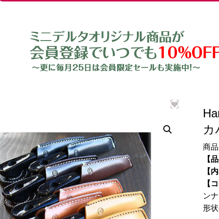
H
カ
商品
【品
【内
【コ
ンナ
形状