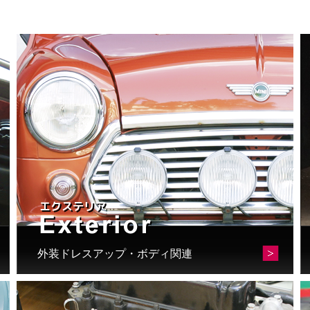
オ
シ
プ
ョ
シ
ン
ョ
は
ン
商
は
品
商
ペ
品
ー
ペ
ジ
ー
か
ジ
ら
か
選
ら
択
選
で
択
外装ドレスアップ・ボディ関連
き
で
ま
き
す
ま