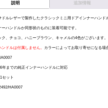
説明
追加情報
品
は
に
複
は
数
サドルレザーで製作したクラシックミニ用ドアインナーハンド
複
の
数
ナーハンドルか同形状のものに装着可能です。
バ
の
リ
ック、チョコ、ハニーブラウン、キャメルの4色がございます。
バ
エ
リ
ー
ハンドルは付属しません。
カラーによってお取り寄せになる場
エ
シ
ー
HA0007
ョ
シ
ン
96年までの純正インナーハンドルに対応
ョ
が
ン
個1セット
あ
が
り
あ
92/HA0007
ま
り
す。
ま
オ
す。
プ