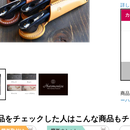
詳し
カ
Ha
レ
ザ
ー
ド
ア
イ
商品
ン
ーハ
ナ
ー
品をチェックした人はこんな商品もチ
ハ
ン