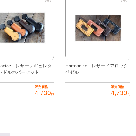
monize レザーレギュレタ
Harmonize レザードアロック
ンドルカバーセット
ベゼル
販売価格
販売価格
4,730
4,730
円
円
こ
の
商
品
に