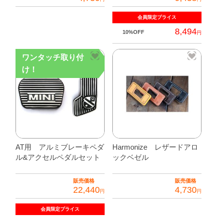
こ
会員限定
プライス
の
8,494
10%OFF
円
商
品
ワンタッチ取り付
に
け！
は
複
数
の
バ
リ
AT用 アルミブレーキペダ
Harmonize レザードアロ
エ
ル&アクセルペダルセット
ックベゼル
ー
シ
販売価格
販売価格
ョ
22,440
4,730
円
円
ン
こ
が
会員限定
プライス