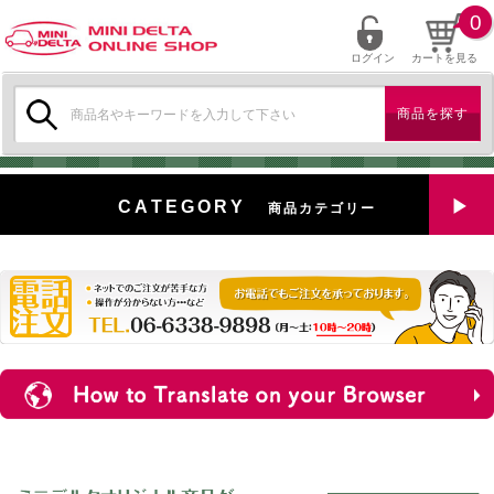
0
ログイン
カートを見る
検
索:
CATEGORY
商品カテゴリー
全商品を見る
特選中古車
対象商品
新入荷
ミニデルタ特選パーツ