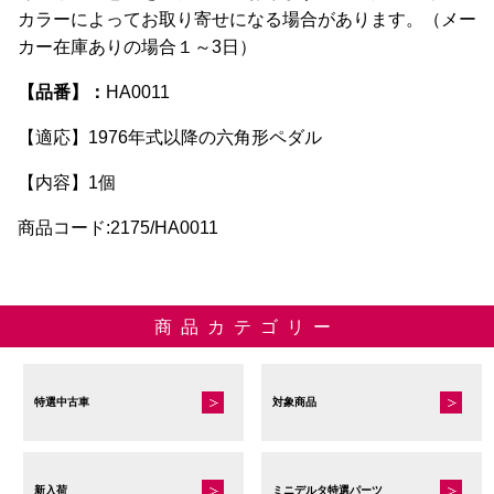
ま
択
カラーによってお取り寄せになる場合があります。（メー
す。
で
カー在庫ありの場合１～3日）
オ
き
プ
【品番】：
HA0011
ま
シ
す
【適応】1976年式以降の六角形ペダル
ョ
ン
【内容】1個
は
商品コード:2175/HA0011
商
品
ペ
ー
商品カテゴリー
ジ
か
ら
特選中古車
対象商品
選
択
で
新入荷
ミニデルタ特選パーツ