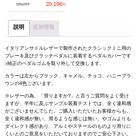
の
あ
20,196
10%OFF
円
商
り
品
ま
に
す。
説明
追加情報
は
オ
複
プ
数
イタリアンサドルレザーで製作されたクラシックミニ用の
シ
の
ブレーキ及びクラッチペダルに装着するペダルカバーです
ョ
バ
♪純正のペダルゴムを取り外して交換します。
ン
リ
は
カラーは左からブラック、キャメル、チョコ、ハニーブラ
エ
商
ウンの4色ございます。
ー
品
シ
ペ
※レザーの為、「滑りますか?」と言うご質問をよく受け
ョ
ー
ますが、半年に及ぶサンプル装着テストでは、全く違和感
ン
ジ
がございませんでした。ご購入いただいたお客様からも、
が
か
全く違和感が無い、滑るような感じは無い、やゴムよりも
あ
ら
ダイレクト感があり、アルミやスチールのものより滑りに
り
選
くいとのご意見をいただいておりますのでご安心下さい。