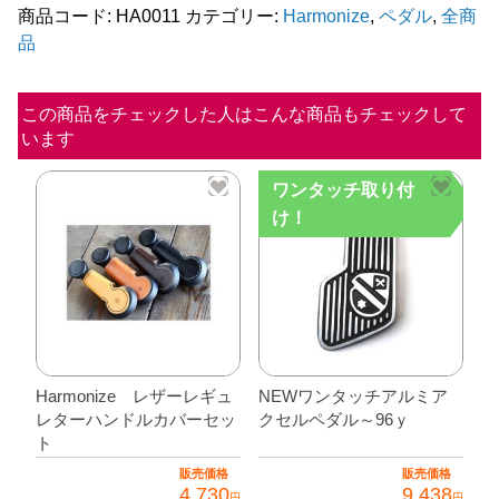
ー
商品コード:
HA0011
カテゴリー:
Harmonize
,
ペダル
,
全商
品
個
この商品をチェックした人はこんな商品もチェックして
います
ワンタッチ取り付
け！
Harmonize レザーレギュ
NEWワンタッチアルミア
レターハンドルカバーセッ
クセルペダル～96ｙ
ト
販売価格
販売価格
4,730
9,438
円
円