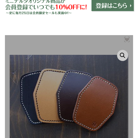
ミニデルタオリジナルパーツ
＋
インテリア
＋
エクステリア
＋
エレクトリック
＋
エンジン
＋
サスペンション・ブレーキ
＋
タイヤ・ホイール
＋
レーシングパーツ
＋
メンテナンス・工具ツール
＋
在庫処分品