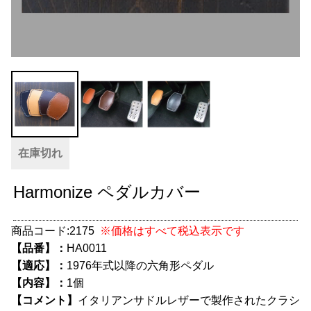
グッズ
＋
CABANA(カバナ)
＋
お得なセット商品
チームマルヤマ
デルタ秘蔵のレーシングコレクション
在庫切れ
パーツ種別から選ぶ
＋
Harmonize ペダルカバー
レアパーツ/在庫限り
＋
商品コード:
2175
※価格はすべて税込表示です
中古パーツ/在庫限り
＋
【品番】：
HA0011
便利アイテム
【適応】：
1976年式以降の六角形ペダル
【内容】：
1個
BMW MINI
【コメント】
イタリアンサドルレザーで製作されたクラシ