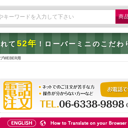
52年
されて
！ローバーミニのこだわ
イプWEBER用