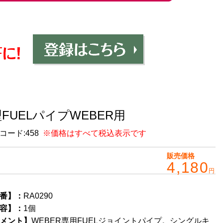
型FUELパイプWEBER用
コード:
458
※価格はすべて税込表示です
販売価格
4,180
円
番】：
RA0290
容】：
1個
メント】
WEBER専用FUELジョイントパイプ。シングルキ