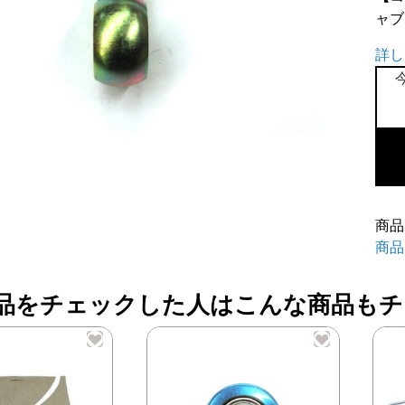
ャブ
詳し
L
型
FU
パ
イ
商品
プ
商品
W
用
品をチェックした人はこんな商品もチ
個