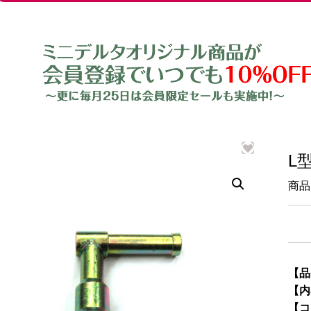
L
商品
【品
【内
【コ