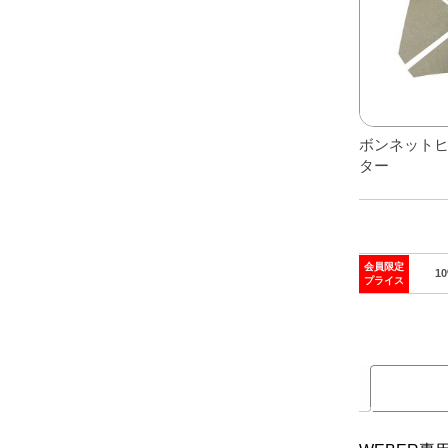
レアパーツ/在庫限り
＋
中古パーツ/在庫限り
＋
便利アイテム
ボンネット
BMW MINI
ター
全商品
会員限定
1
プライス