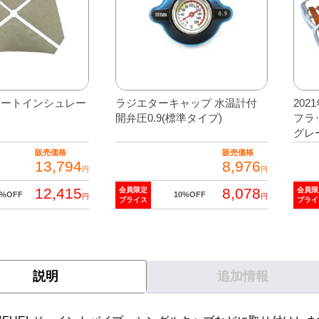
ヒートインシュレー
ラジエターキャップ 水温計付
20
開弁圧0.9(標準タイプ)
フラ
グレ
販売価格
販売価格
13,794
8,976
円
円
12,415
8,078
会員限定
会員限
0%OFF
10%OFF
円
円
プライス
プライ
説明
追加情報