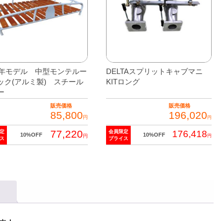
21年モデル 中型モンテルー
DELTAスプリットキャブマニ
ック(アルミ製) スチール
KITロング
ー
販売価格
販売価格
85,800
196,020
円
円
77,220
定
会員限定
176,418
10%OFF
10%OFF
円
円
ス
プライス