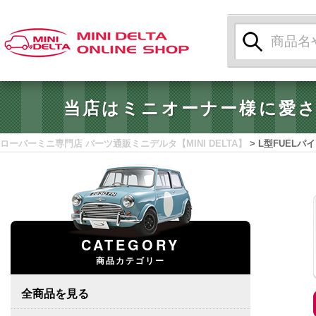
検
索:
当店はミニオーナー様に愛
ローバーミニ専門店 パーツ通販ミニデルタ【MINI DELTA】
>
L型FUELパ
CATEGORY
商品カテゴリー
全商品を見る