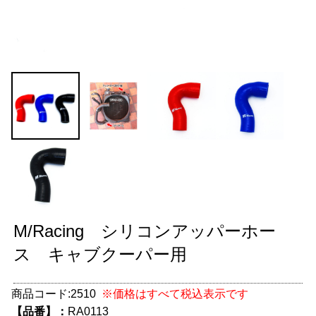
グッズ
＋
CABANA(カバナ)
＋
お得なセット商品
チームマルヤマ
デルタ秘蔵のレーシングコレクション
パーツ種別から選ぶ
＋
レアパーツ/在庫限り
＋
M/Racing シリコンアッパーホー
中古パーツ/在庫限り
＋
ス キャブクーパー用
便利アイテム
商品コード:
2510
※価格はすべて税込表示です
BMW MINI
【品番】：
RA0113