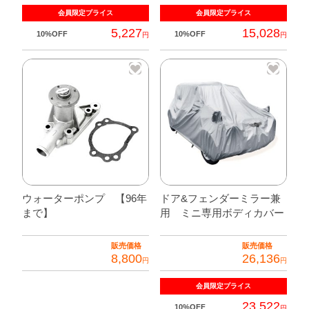
会員限定
プライス
会員限定
プライス
5,227
15,028
10%OFF
10%OFF
円
円
こ
の
商
品
に
は
複
数
ウォーターポンプ 【96年
ドア&フェンダーミラー兼
の
まで】
用 ミニ専用ボディカバー
バ
リ
販売価格
販売価格
エ
8,800
26,136
円
円
ー
シ
会員限定
プライス
ョ
23,522
10%OFF
円