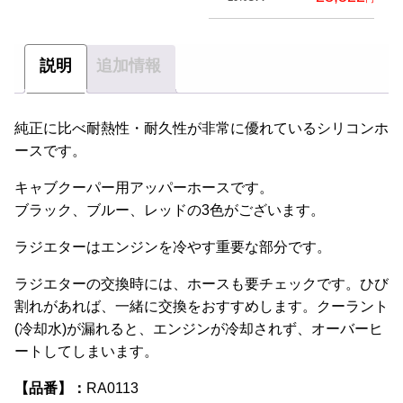
ン
が
あ
説明
追加情報
り
ま
純正に比べ耐熱性・耐久性が非常に優れているシリコンホ
す。
ースです。
オ
プ
キャブクーパー用アッパーホースです。
シ
ブラック、ブルー、レッドの3色がございます。
ョ
ン
ラジエターはエンジンを冷やす重要な部分です。
は
ラジエターの交換時には、ホースも要チェックです。ひび
商
割れがあれば、一緒に交換をおすすめします。クーラント
品
(冷却水)が漏れると、エンジンが冷却されず、オーバーヒ
ペ
ートしてしまいます。
ー
ジ
【品番】：
RA0113
か