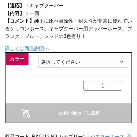
【適応】：
キャブクーパー
全商品
【内容】：
一個
【コメント】
純正に比べ耐熱性・耐久性が非常に優れてい
るシリコンホース。キャブクーパー用アッパーホース。ブ
ラック、ブルー、レッドの3色有り！
詳しくは商品説明へ
カラー
M/Racing
シ
リ
コ
お買い物カゴに追加
ン
ア
ッ
商品コード:
RA0113 N3
カテゴリー:
ラジエターホース
,
全