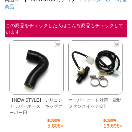
商品
パ
ー
ホ
この商品をチェックした人はこんな商品もチェックして
います
ー
ス
キ
ャ
ブ
ク
ー
パ
ー
【NEW STYLE】 シリコン
オーバーヒート対策 電動
アッパーホース キャブク
ファンスイッチKIT
用
ーパー用
個
販売価格
販売価格
5,808
16,698
円
円