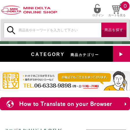
0
ログイン
カートを見る
検
索:
CATEGORY
商品カテゴリー
全商品を見る
特選中古車
対象商品
新入荷
ミニデルタ特選パーツ