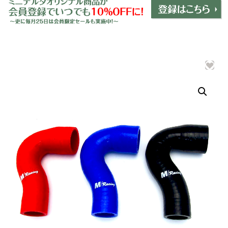
ミニデルタオリジナルパーツ
＋
インテリア
＋
エクステリア
＋
エレクトリック
＋
エンジン
＋
サスペンション・ブレーキ
＋
タイヤ・ホイール
＋
レーシングパーツ
＋
メンテナンス・工具ツール
＋
在庫処分品