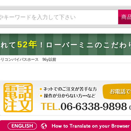
52年
されて
！ローバーミニのこだわ
g シリコンバイパスホース 96y以前