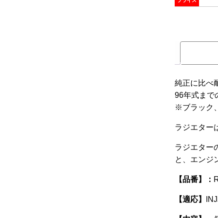
プライス
純正に比べ
96年式まで
※ブラック
ラジエター
ラジエター
と、エンジ
【品番】：
【適応】
IN