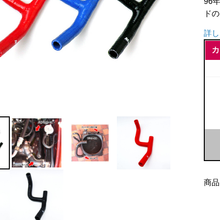
96
ドの
詳し
カ
M/
シ
リ
コ
ン
バ
イ
商品
パ
ス
ホ