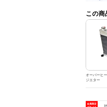
レアパーツ/在庫限り
＋
この商
中古パーツ/在庫限り
＋
便利アイテム
BMW MINI
全商品
オーバーヒ
ジエター
会員限定
1