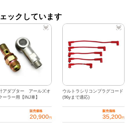
ス
ェックしています
y
計アダプター アールズオ
ウルトラシリコンプラグコード
クーラー用【INJ車】
(96yまで適応)
販売価格
販売価格
20,900
35,200
円
円