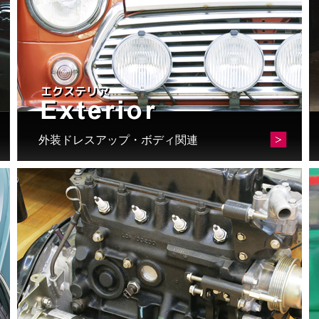
択
で
き
ま
す
外装ドレスアップ・ボディ関連