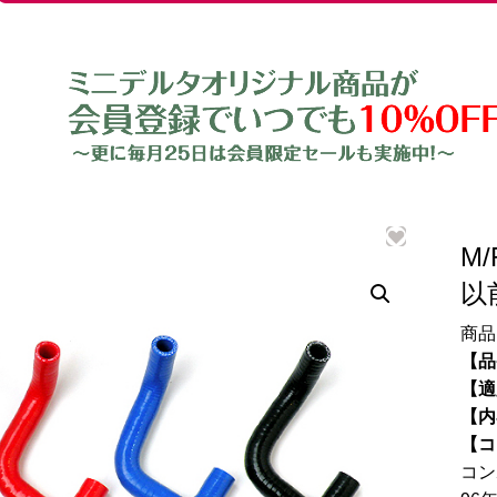
M
以
商品
【品
【適
【内
【コ
コン