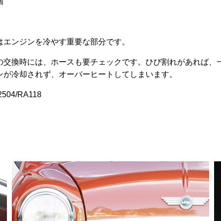
個
あ
り
】
ま
す。
はエンジンを冷やす重要な部分です。
オ
の交換時には、ホースも要チェックです。ひび割れがあれば、一
プ
ンが冷却されず、オーバーヒートしてしまいます。
シ
ョ
04/RA118
ン
は
商
品
ペ
ー
ジ
か
ら
選