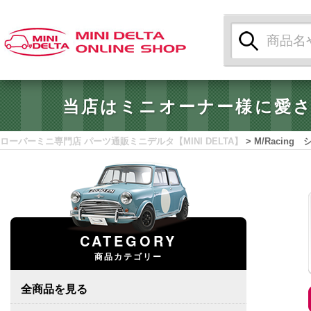
検
索:
当店はミニオーナー様に愛
ローバーミニ専門店 パーツ通販ミニデルタ【MINI DELTA】
>
M/Racin
CATEGORY
商品カテゴリー
全商品を見る