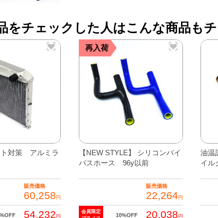
ー
品をチェックした人はこんな商品もチ
96
再入荷
以
前
個
ート対策 アルミラ
【NEW STYLE】 シリコンバイ
油温
パスホース 96y以前
イル
販売価格
販売価格
60,258
22,264
円
円
54,232
20,038
会員限定
0%OFF
10%OFF
円
円