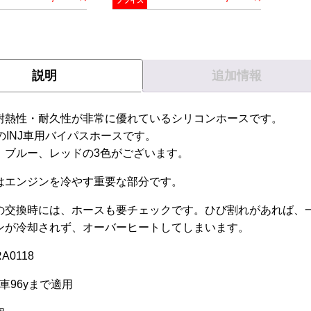
プライス
こ
の
商
説明
追加情報
品
に
は
耐熱性・耐久性が非常に優れているシリコンホースです。
複
のINJ車用バイパスホースです。
数
、ブルー、レッドの3色がございます。
の
バ
はエンジンを冷やす重要な部分です。
リ
の交換時には、ホースも要チェックです。ひび割れがあれば、一
エ
ンが冷却されず、オーバーヒートしてしまいます。
ー
シ
RA0118
ョ
ン
J車96yまで適用
が