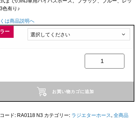
年式までのINJ車用バイパスホース。ブラック、ブルー、レッ
3色有り♪
くは商品説明へ
ラー
Racing
お買い物カゴに追加
コード:
RA0118 N3
カテゴリー:
ラジエターホース
,
全商品