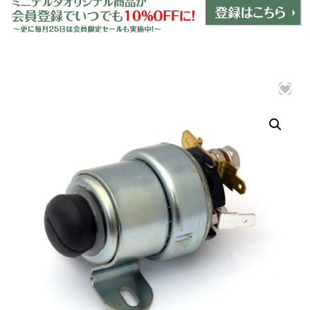
ミニデルタオリジナルパーツ
＋
インテリア
＋
エクステリア
＋
エレクトリック
＋
エンジン
＋
サスペンション・ブレーキ
＋
タイヤ・ホイール
＋
レーシングパーツ
＋
メンテナンス・工具ツール
＋
在庫処分品