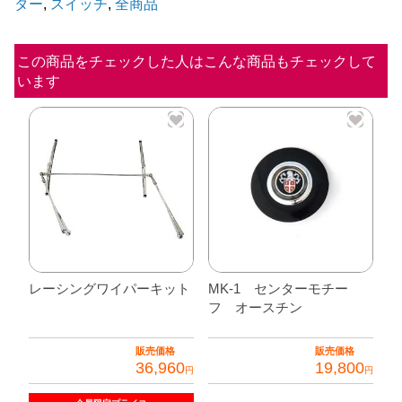
ター
,
スイッチ
,
全商品
ソ
レ
ノ
この商品をチェックした人はこんな商品もチェックして
います
イ
ド
ス
イ
ッ
チ
個
レーシングワイパーキット
MK-1 センターモチー
フ オースチン
販売価格
販売価格
36,960
19,800
円
円