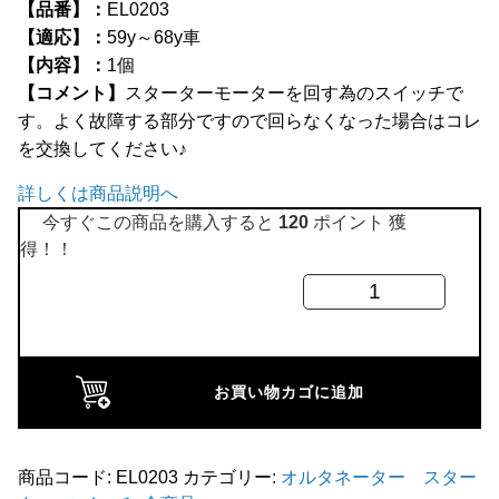
【品番】：
EL0203
全商品
【適応】：
59y～68y車
【内容】：
1個
【コメント】
スターターモーターを回す為のスイッチで
す。よく故障する部分ですので回らなくなった場合はコレ
を交換してください♪
詳しくは商品説明へ
今すぐこの商品を購入すると
120
ポイント 獲
得！！
MK-
1
ス
タ
お買い物カゴに追加
ー
タ
ー
商品コード:
EL0203
カテゴリー:
オルタネーター スター