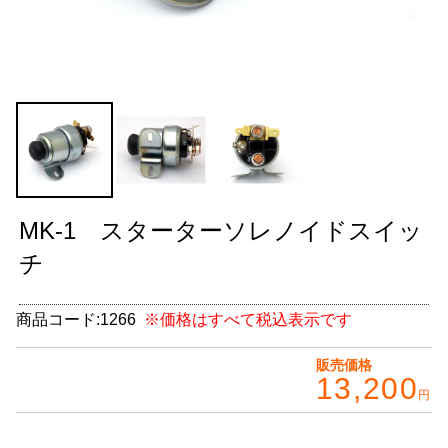
グッズ
＋
CABANA(カバナ)
＋
お得なセット商品
チームマルヤマ
デルタ秘蔵のレーシングコレクション
MK-1 スターターソレノイドスイッ
パーツ種別から選ぶ
＋
チ
レアパーツ/在庫限り
＋
商品コード:
1266
※価格はすべて税込表示です
中古パーツ/在庫限り
＋
販売価格
13,200
便利アイテム
円
BMW MINI