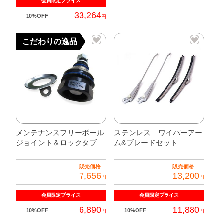
会員限定
プライス
33,264
10%OFF
円
こだわりの逸品
メンテナンスフリーボール
ステンレス ワイパーアー
ジョイント＆ロックタブ
ム&ブレードセット
販売価格
販売価格
7,656
13,200
円
円
会員限定
プライス
会員限定
プライス
6,890
11,880
10%OFF
10%OFF
円
円