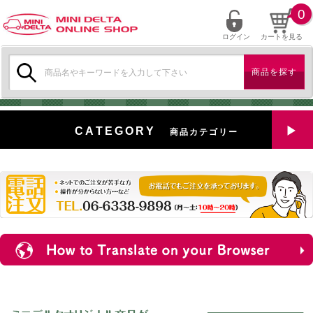
0
ログイン
カートを見る
検
索:
CATEGORY
商品カテゴリー
全商品を見る
特選中古車
対象商品
新入荷
ミニデルタ特選パーツ