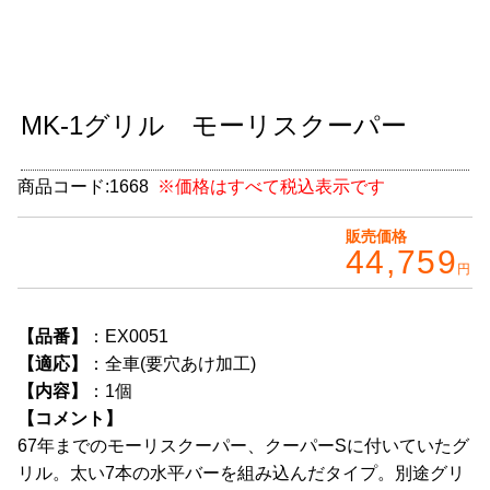
グッズ
＋
CABANA(カバナ)
＋
MK-1グリル モーリスクーパー
お得なセット商品
チームマルヤマ
商品コード:
1668
※価格はすべて税込表示です
デルタ秘蔵のレーシングコレクション
販売価格
44,759
円
パーツ種別から選ぶ
＋
レアパーツ/在庫限り
＋
【品番】
：EX0051
【適応】
：全車(要穴あけ加工)
中古パーツ/在庫限り
＋
【内容】
：1個
【コメント】
便利アイテム
67年までのモーリスクーパー、クーパーSに付いていたグ
BMW MINI
リル。太い7本の水平バーを組み込んだタイプ。別途グリ