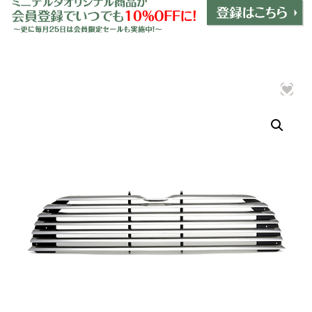
ミニデルタオリジナルパーツ
＋
インテリア
＋
エクステリア
＋
エレクトリック
＋
エンジン
＋
サスペンション・ブレーキ
＋
タイヤ・ホイール
＋
レーシングパーツ
＋
メンテナンス・工具ツール
＋
在庫処分品