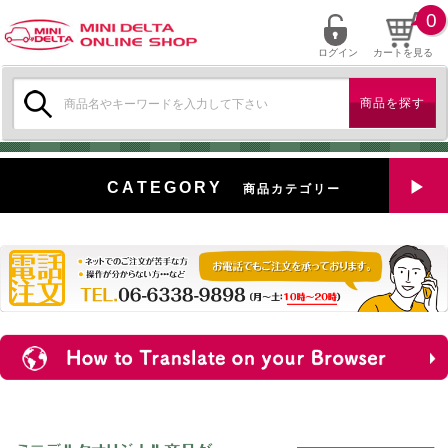
0
ログイン
カートを見る
検
索:
CATEGORY
商品カテゴリー
全商品を見る
特選中古車
対象商品
新入荷
ミニデルタ特選パーツ