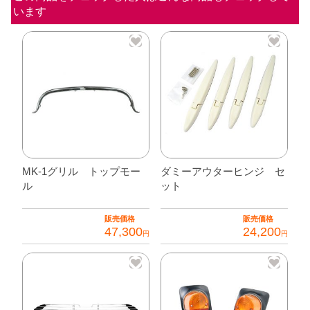
います
ー
パ
ー
個
MK-1グリル トップモー
ダミーアウターヒンジ セ
ル
ット
販売価格
販売価格
47,300
24,200
円
円