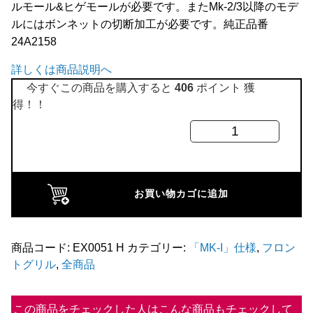
ルモール&ヒゲモールが必要です。またMk-2/3以降のモデ
全商品
ルにはボンネットの切断加工が必要です。純正品番
24A2158
詳しくは商品説明へ
今すぐこの商品を購入すると
406
ポイント 獲
得！！
MK-
1
グ
リ
お買い物カゴに追加
ル
モ
ー
商品コード:
EX0051 H
カテゴリー:
「MK-I」仕様
,
フロン
トグリル
,
全商品
リ
ス
ク
この商品をチェックした人はこんな商品もチェックして