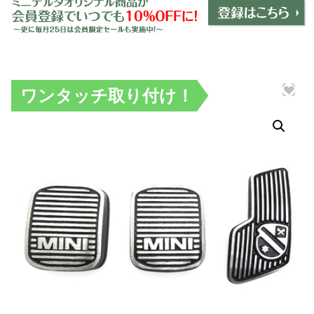
ミニデルタオリジナルパーツ
＋
インテリア
＋
エクステリア
＋
ワンタッチ取り付け！
エレクトリック
＋
エンジン
＋
サスペンション・ブレーキ
＋
タイヤ・ホイール
＋
レーシングパーツ
＋
メンテナンス・工具ツール
＋
在庫処分品