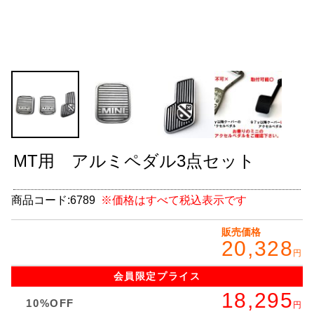
グッズ
＋
CABANA(カバナ)
＋
お得なセット商品
チームマルヤマ
デルタ秘蔵のレーシングコレクション
MT用 アルミペダル3点セット
パーツ種別から選ぶ
＋
商品コード:
6789
※価格はすべて税込表示です
レアパーツ/在庫限り
＋
販売価格
中古パーツ/在庫限り
＋
20,328
円
便利アイテム
会員限定
プライス
18,295
BMW MINI
10%OFF
円