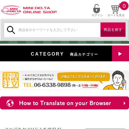
0
ログイン
カートを見る
検
索:
CATEGORY
商品カテゴリー
全商品を見る
特選中古車
対象商品
新入荷
ミニデルタ特選パーツ