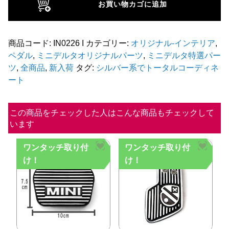
お買い物カゴに追加
ミ
ペ
ダ
商品コード:
IN0226 I
カテゴリー:
オリジナル-インテリア
,
ペダル
,
ミニデルタオリジナルパーツ
,
ミニデルタ特選パー
ル
ツ
,
全商品
,
新入荷
タグ:
シルバー系でトータルコーディネ
3
ート
点
セ
この商品をチェックした人はこんな商品もチェックして
ッ
います
ト
個
ワンタッチ取り付
ワンタッチ取り付
け！
け！