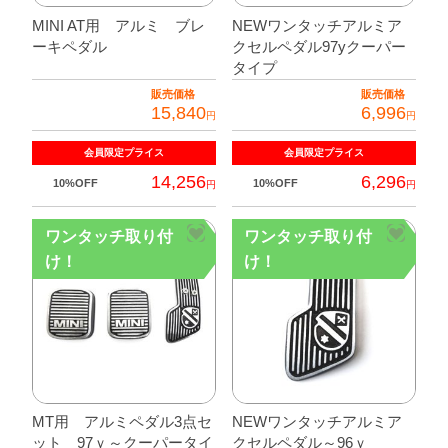
MINI AT用 アルミ ブレ
NEWワンタッチアルミア
ーキペダル
クセルペダル97yクーパー
タイプ
販売価格
販売価格
15,840
6,996
円
円
会員限定
プライス
会員限定
プライス
14,256
6,296
10%OFF
10%OFF
円
円
ワンタッチ取り付
ワンタッチ取り付
け！
け！
MT用 アルミペダル3点セ
NEWワンタッチアルミア
ット 97ｙ～クーパータイ
クセルペダル～96ｙ