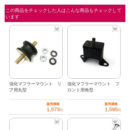
ス
の
この商品をチェックした人はこんな商品もチェックして
います
み
個
強化マフラーマウント リ
強化マフラーマウント フ
ア用丸型
ロント用角型
販売価格
販売価格
1,573
1,595
円
円