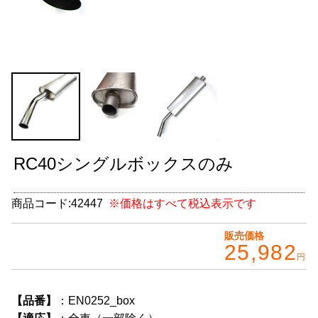
グッズ
＋
CABANA(カバナ)
＋
お得なセット商品
チームマルヤマ
デルタ秘蔵のレーシングコレクション
RC40シングルボックスのみ
パーツ種別から選ぶ
＋
商品コード:
42447
※価格はすべて税込表示です
レアパーツ/在庫限り
＋
販売価格
中古パーツ/在庫限り
＋
25,982
円
便利アイテム
【品番】
：EN0252_box
BMW MINI