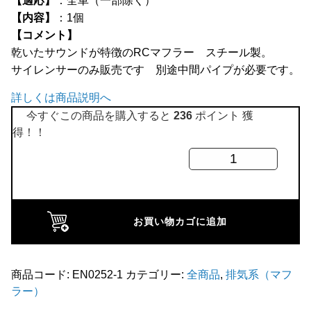
【適応】
：全車（一部除く）
全商品
【内容】
：1個
【コメント】
乾いたサウンドが特徴のRCマフラー スチール製。
サイレンサーのみ販売です 別途中間パイプが必要です。
詳しくは商品説明へ
今すぐこの商品を購入すると
236
ポイント 獲
得！！
RC40
シ
ン
グ
お買い物カゴに追加
ル
ボ
ッ
商品コード:
EN0252-1
カテゴリー:
全商品
,
排気系（マフ
ラー）
ク