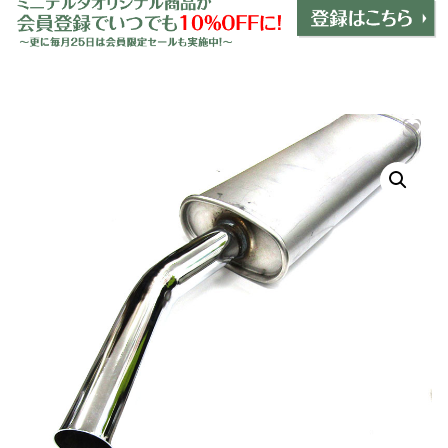
ミニデルタオリジナルパーツ
＋
インテリア
＋
エクステリア
＋
エレクトリック
＋
エンジン
＋
サスペンション・ブレーキ
＋
タイヤ・ホイール
＋
レーシングパーツ
＋
メンテナンス・工具ツール
＋
在庫処分品