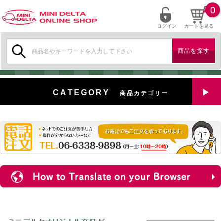
0
ログイン
カートを見る
検
索:
CATEGORY
商品カテゴリー
全商品を見る
特選中古車
対象商品
新入荷
ミニデルタ特選パーツ