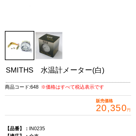
グッズ
＋
CABANA(カバナ)
＋
お得なセット商品
チームマルヤマ
デルタ秘蔵のレーシングコレクション
SMITHS 水温計メーター(白)
パーツ種別から選ぶ
＋
商品コード:
648
※価格はすべて税込表示です
レアパーツ/在庫限り
＋
販売価格
中古パーツ/在庫限り
＋
20,350
円
便利アイテム
【品番】：
IN0235
BMW MINI