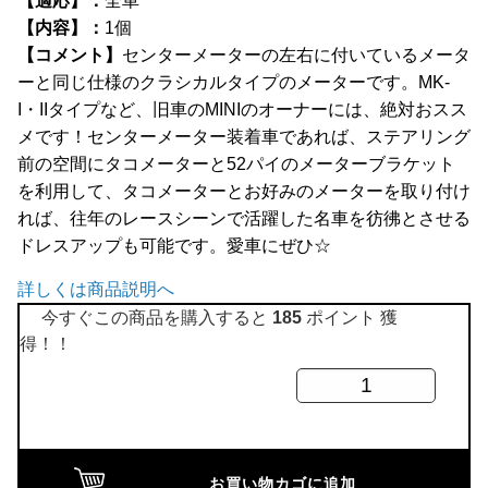
【適応】：
全車
全商品
【内容】：
1個
【コメント】
センターメーターの左右に付いているメータ
ーと同じ仕様のクラシカルタイプのメーターです。MK-
I・IIタイプなど、旧車のMINIのオーナーには、絶対おスス
メです！センターメーター装着車であれば、ステアリング
前の空間にタコメーターと52パイのメーターブラケット
を利用して、タコメーターとお好みのメーターを取り付け
れば、往年のレースシーンで活躍した名車を彷彿とさせる
ドレスアップも可能です。愛車にぜひ☆
詳しくは商品説明へ
今すぐこの商品を購入すると
185
ポイント 獲
得！！
SMITHS
水
温
計
お買い物カゴに追加