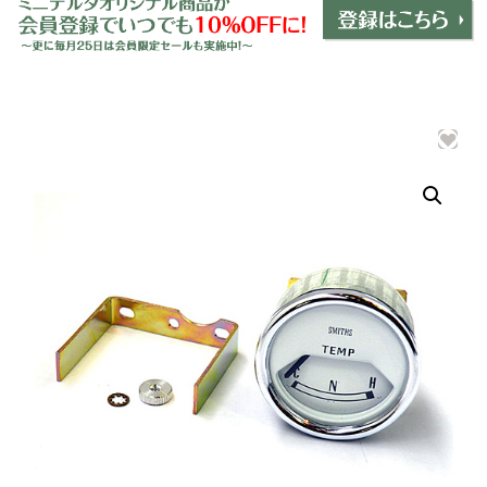
ミニデルタオリジナルパーツ
＋
インテリア
＋
エクステリア
＋
エレクトリック
＋
エンジン
＋
サスペンション・ブレーキ
＋
タイヤ・ホイール
＋
レーシングパーツ
＋
メンテナンス・工具ツール
＋
在庫処分品