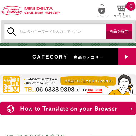
0
ログイン
カートを見る
検
索:
CATEGORY
商品カテゴリー
全商品を見る
特選中古車
対象商品
新入荷
ミニデルタ特選パーツ