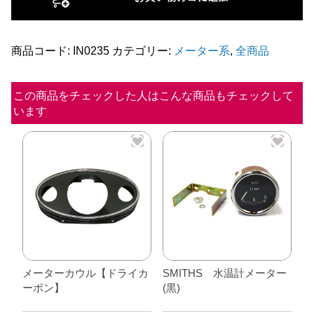
メ
ー
タ
商品コード:
IN0235
カテゴリー:
メーター系
,
全商品
ー
(白)
この商品をチェックした人はこんな商品もチェックして
います
個
メーターカウル【ドライカ
SMITHS 水温計メーター
ーボン】
(黒)