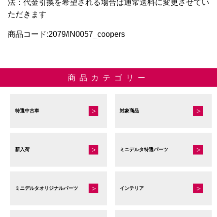
法：代金引換を希望される場合は通常送料に変更させてい
シ
ただきます
ョ
商品コード:2079/IN0057_coopers
ン
は
商
品
商品カテゴリー
ペ
ー
ジ
特選中古車
対象商品
か
ら
選
新入荷
ミニデルタ特選パーツ
択
で
き
ミニデルタオリジナルパーツ
インテリア
ま
す