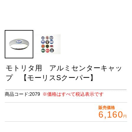
グッズ
＋
CABANA(カバナ)
＋
お得なセット商品
チームマルヤマ
デルタ秘蔵のレーシングコレクション
モトリタ用 アルミセンターキャッ
パーツ種別から選ぶ
＋
プ 【モーリスSクーパー】
レアパーツ/在庫限り
＋
商品コード:
2079
※価格はすべて税込表示です
中古パーツ/在庫限り
＋
販売価格
6,160
便利アイテム
円
BMW MINI