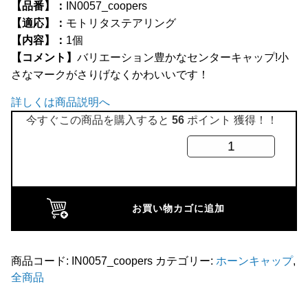
【品番】：
IN0057_coopers
全商品
【適応】：
モトリタステアリング
【内容】：
1個
【コメント】
バリエーション豊かなセンターキャップ!小
さなマークがさりげなくかわいいです！
詳しくは商品説明へ
今すぐこの商品を購入すると
56
ポイント 獲得！！
モ
ト
リ
タ
お買い物カゴに追加
用
ア
ル
商品コード:
IN0057_coopers
カテゴリー:
ホーンキャップ
,
全商品
ミ
セ