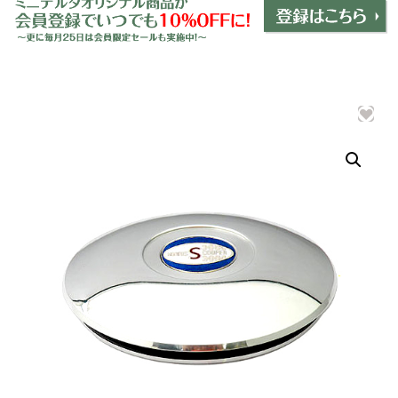
ミニデルタオリジナルパーツ
＋
インテリア
＋
エクステリア
＋
エレクトリック
＋
エンジン
＋
サスペンション・ブレーキ
＋
タイヤ・ホイール
＋
レーシングパーツ
＋
メンテナンス・工具ツール
＋
在庫処分品