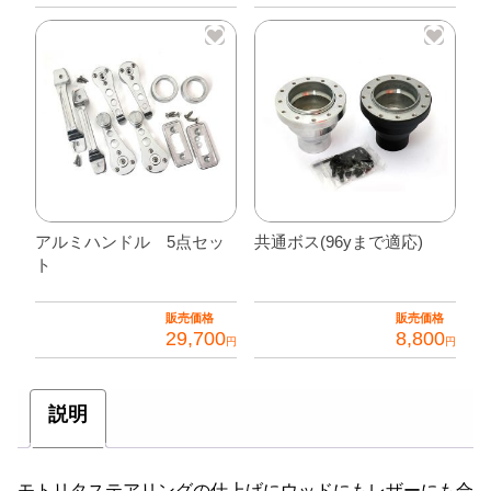
個
アルミハンドル 5点セッ
共通ボス(96yまで適応)
ト
販売価格
販売価格
29,700
8,800
円
円
こ
の
説明
商
品
に
モトリタステアリングの仕上げにウッドにもレザーにも合