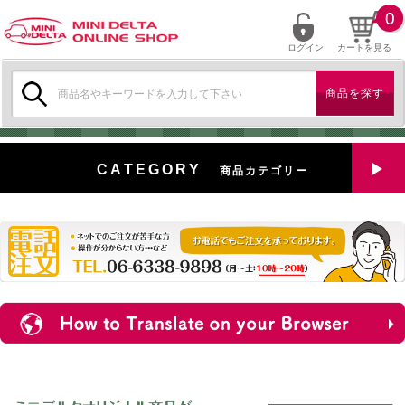
0
ログイン
カートを見る
検
索:
CATEGORY
商品カテゴリー
全商品を見る
特選中古車
対象商品
新入荷
ミニデルタ特選パーツ