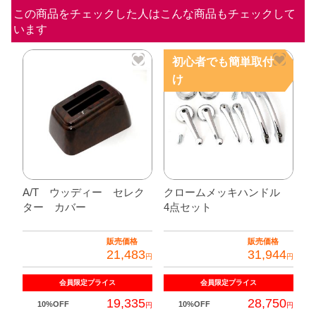
ン
この商品をチェックした人はこんな商品もチェックして
います
タ
ー
初心者でも簡単取付
キ
け
ャ
ッ
プ
【モ
ー
リ
A/T ウッディー セレク
クロームメッキハンドル
ター カバー
4点セット
ス
S
販売価格
販売価格
ク
21,483
31,944
円
円
ー
会員限定
プライス
会員限定
プライス
パ
19,335
28,750
10%OFF
10%OFF
ー】
円
円