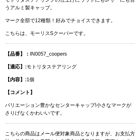
は
うアルミ製キャップ。
複
マーク全部で12種類！好みでチョイスできます。
数
の
こちらは、モーリスSクーパーです。
バ
リ
エ
【品番】：
IN0057_coopers
ー
【適応】:
モトリタステアリング
シ
ョ
【内容】:
1個
ン
【コメント】
が
あ
バリエーション豊かなセンターキャップ!小さなマークが
り
さりげなくかわいいです。
ま
す。
オ
こちらの商品はメール便対象商品となりますが、お支払方
プ